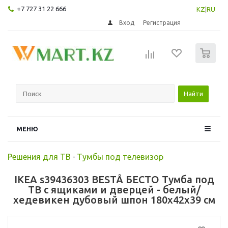
+7 727 31 22 666
KZ
|
RU
Вход
Регистрация
0
Найти
МЕНЮ
Решения для ТВ
-
Тумбы под телевизор
IKEA s39436303 BESTÅ БЕСТО Тумба под
ТВ с ящиками и дверцей - белый/
хедевикен дубовый шпон 180x42x39 см