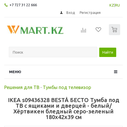
+7 727 31 22 666
KZ
|
RU
Вход
Регистрация
0
Найти
МЕНЮ
Решения для ТВ
-
Тумбы под телевизор
IKEA s09436328 BESTÅ БЕСТО Тумба под
ТВ с ящиками и дверцей - белый/
Хёртвикен бледный серо-зеленый
180x42x39 см