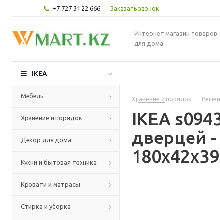
+7 727 31 22 666
Заказать звонок
Интернет магазин товаров
для дома
IKEA
Мебель
Хранение и порядок
-
Решен
IKEA s094
Хранение и порядок
дверцей 
Декор для дома
180x42x39
Кухни и бытовая техника
Кровати и матрасы
Стирка и уборка