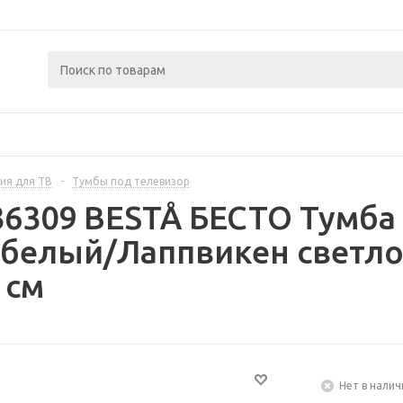
ия для ТВ
-
Тумбы под телевизор
36309 BESTÅ БЕСТО Тумба
- белый/Лаппвикен светл
 см
Нет в налич