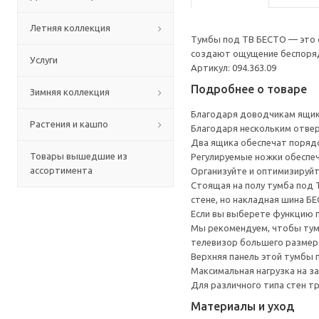
Летняя коллекция
Тумбы под ТВ БЕСТО — это с
создают ощущение беспоряд
Услуги
Артикул: 094.363.09
Подробнее о товаре
Зимняя коллекция
Благодаря доводчикам ящик
Растения и кашпо
Благодаря нескольким отверс
Два ящика обеспечат порядок
Товары вышедшие из
Регулируемые ножки обеспеч
ассортимента
Организуйте и оптимизируйт
Стоящая на полу тумба под 
стене, но накладная шина Б
Если вы выберете функцию 
Мы рекомендуем, чтобы тумб
телевизор большего размера
Верхняя панель этой тумбы п
Максимальная нагрузка на з
Для различного типа стен т
Материалы и уход