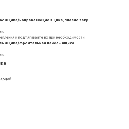
ас ящика/направляющие ящика, плавно закр
ью.
репления и подтягивайте их при необходимости.
ль ящика/фронтальная панель ящика
ью.
вке
верцей