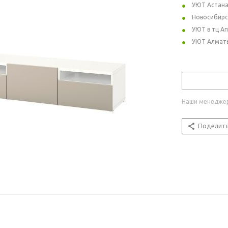
УЮТ Астан
Новосибирс
УЮТ в тц А
УЮТ Алмат
Наши менеджер
Поделит