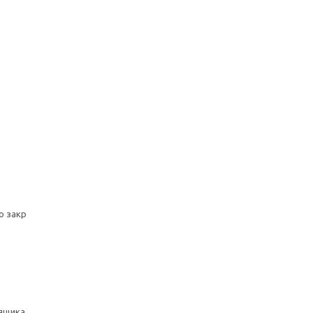
о закр
ящика