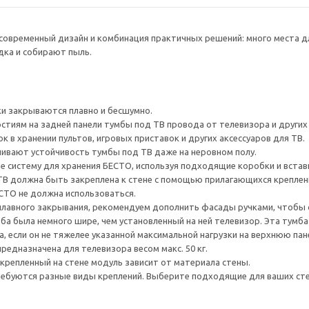
овременный дизайн и комбинация практичных решений: много места дл
ка и собирают пыль.
и закрываются плавно и бесшумно.
тиям на задней панели тумбы под ТВ провода от телевизора и других ус
 в хранении пультов, игровых приставок и других аксессуаров для ТВ.
ивают устойчивость тумбы под ТВ даже на неровном полу.
е систему для хранения БЕСТО, используя подходящие коробки и встав
ТВ должна быть закреплена к стене с помощью прилагающихся креплени
ЕСТО не должна использоваться.
плавного закрывания, рекомендуем дополнить фасады ручками, чтоб
а была немного шире, чем установленный на ней телевизор. Эта тумб
, если он не тяжелее указанной максимальной нагрузки на верхнюю пан
редназначена для телевизора весом макс. 50 кг.
акрепленный на стене модуль зависит от материала стены.
ребуются разные виды креплений. Выберите подходящие для ваших стен 