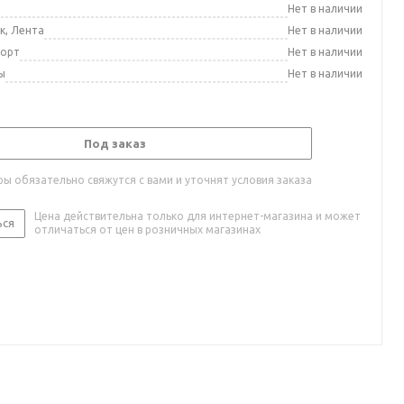
а
Нет в наличии
к, Лента
Нет в наличии
порт
Нет в наличии
ы
Нет в наличии
Под заказ
ы обязательно свяжутся с вами и уточнят условия заказа
Цена действительна только для интернет-магазина и может
ься
отличаться от цен в розничных магазинах