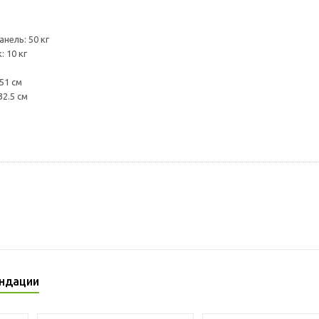
нель: 50 кг
 10 кг
51 см
32.5 см
ндации