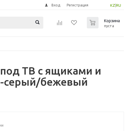
Вход
Регистрация
KZ
|
RU
0
Корзина
пуста
 под ТВ с ящиками и
о-серый/бежевый
ии