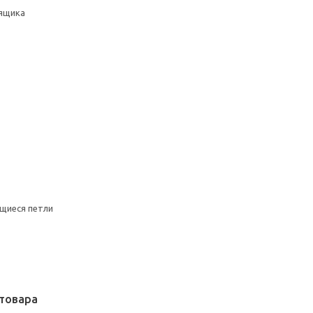
ящика
щиеся петли
товара