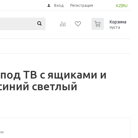
Вход
Регистрация
KZ
|
RU
0
Корзина
пуста
 под ТВ с ящиками и
синий светлый
ии