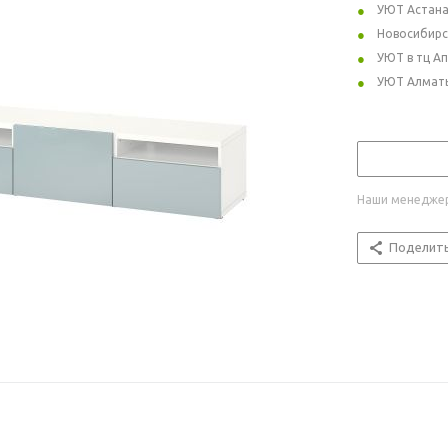
УЮТ Астан
Новосибирс
УЮТ в тц А
УЮТ Алмат
Наши менеджер
Поделит