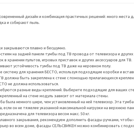
овременный дизайн и комбинация практичных решений: много места дл
ка и собирают пыль.
и закрываются плавно и бесшумно.
тиям на задней панели тумбы под ТВ провода от телевизора и других ус
 в хранении пультов, игровых приставок и других аксессуаров для ТВ.
ивают устойчивость тумбы под ТВ даже на неровном полу.
е систему для хранения БЕСТО, используя подходящие коробки и встав
ТВ должна быть закреплена к стене с помощью прилагающихся креплени
ЕСТО не должна использоваться.
ребуются разные виды креплений. Выберите подходящие для ваших стен 
акрепленный на стене модуль зависит от материала стены.
а была немного шире, чем установленный на ней телевизор. Эта тумб
, если он не тяжелее указанной максимальной нагрузки на верхнюю пан
редназначена для телевизора весом макс. 50 кг.
плавного закрывания, рекомендуем дополнить фасады ручками, чтоб
рьер во всем доме, фасады СЕЛЬСВИКЕН можно комбинировать с под