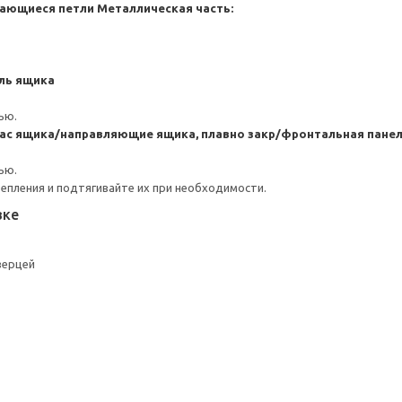
ающиеся петли
Металлическая часть:
ль ящика
ью.
ас ящика/направляющие ящика, плавно закр/фронтальная пане
ью.
репления и подтягивайте их при необходимости.
вке
верцей