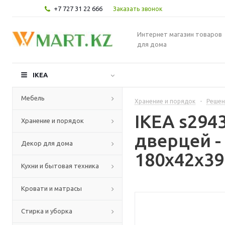
+7 727 31 22 666
Заказать звонок
Интернет магазин товаров
для дома
IKEA
Мебель
Хранение и порядок
-
Решен
IKEA s294
Хранение и порядок
дверцей -
Декор для дома
180x42x39
Кухни и бытовая техника
Кровати и матрасы
Стирка и уборка