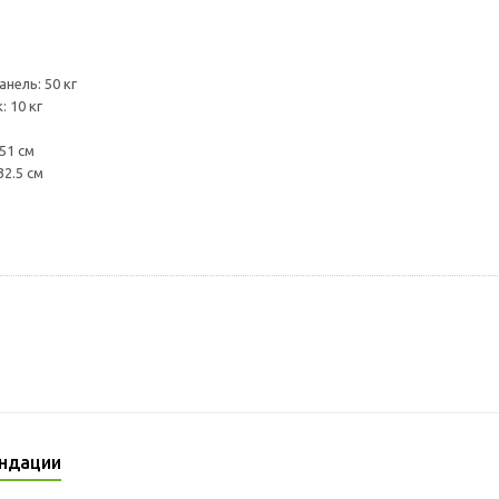
нель: 50 кг
 10 кг
51 см
32.5 см
ндации