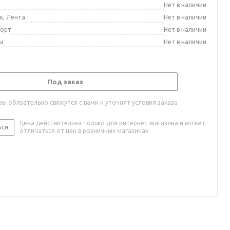
а
Нет в наличии
к, Лента
Нет в наличии
порт
Нет в наличии
ы
Нет в наличии
Под заказ
ы обязательно свяжутся с вами и уточнят условия заказа
Цена действительна только для интернет-магазина и может
ься
отличаться от цен в розничных магазинах