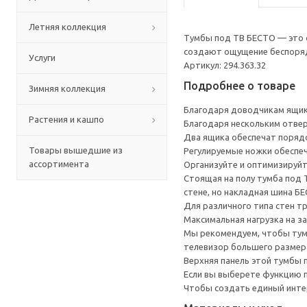
Летняя коллекция
Тумбы под ТВ БЕСТО — это с
создают ощущение беспоряд
Услуги
Артикул: 294.363.32
Подробнее о товаре
Зимняя коллекция
Благодаря доводчикам ящик
Растения и кашпо
Благодаря нескольким отверс
Два ящика обеспечат порядок
Товары вышедшие из
Регулируемые ножки обеспеч
ассортимента
Организуйте и оптимизируйт
Стоящая на полу тумба под 
стене, но накладная шина Б
Для различного типа стен т
Максимальная нагрузка на з
Мы рекомендуем, чтобы тумб
телевизор большего размера
Верхняя панель этой тумбы п
Если вы выберете функцию 
Чтобы создать единый инте