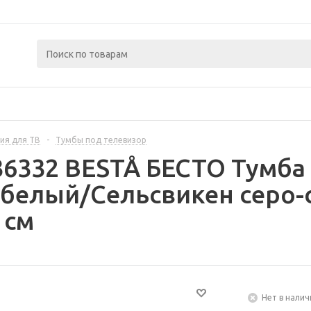
ия для ТВ
-
Тумбы под телевизор
36332 BESTÅ БЕСТО Тумба
 белый/Сельсвикен серо-
 см
Нет в налич