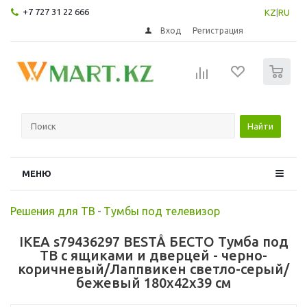
+7 727 31 22 666
KZ
|
RU
Вход
Регистрация
0
Найти
МЕНЮ
Решения для ТВ
-
Тумбы под телевизор
IKEA s79436297 BESTÅ БЕСТО Тумба под
ТВ с ящиками и дверцей - черно-
коричневый/Лаппвикен светло-серый/
бежевый 180x42x39 см