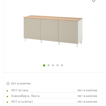
Нет в наличии
УЮТ Астана
Нет в наличии
Новосибирск, Лента
Нет в наличии
УЮТ в тц Апорт
Нет в наличии