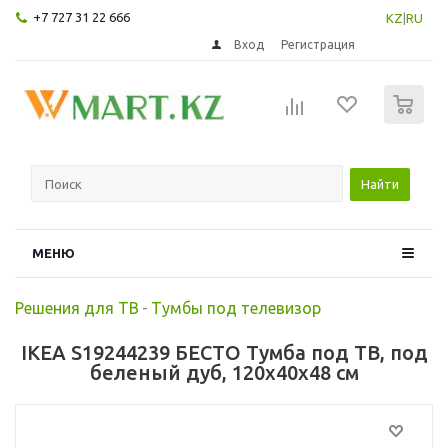
+7 727 31 22 666
KZ
|
RU
Вход
Регистрация
0
Найти
МЕНЮ
Решения для ТВ
-
Тумбы под телевизор
IKEA S19244239 БЕСТО Тумба под ТВ, под
беленый дуб, 120x40x48 см