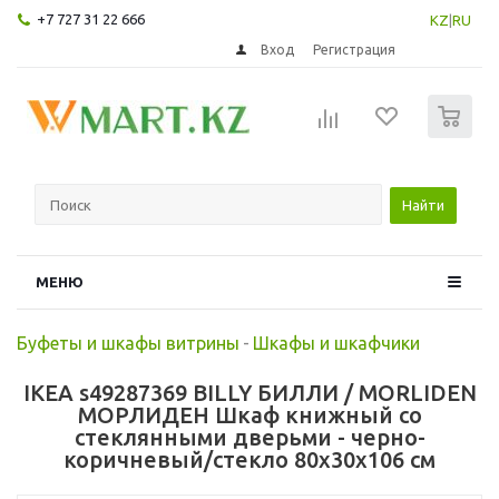
+7 727 31 22 666
KZ
|
RU
Вход
Регистрация
0
Найти
МЕНЮ
Буфеты и шкафы витрины
-
Шкафы и шкафчики
IKEA s49287369 BILLY БИЛЛИ / MORLIDEN
МОРЛИДЕН Шкаф книжный со
стеклянными дверьми - черно-
коричневый/стекло 80x30x106 см