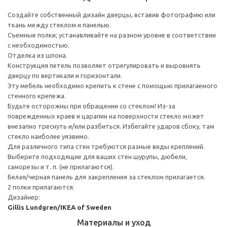
Создайте собственный дизайн дверцы, вставив фотографию или
ткань между стеклом и панелью.
Съемные полки; устанавливайте на разном уровне в соответствии
с необходимостью.
Отделка из шпона.
Конструкция петель позволяет отрегулировать и выровнять
дверцу по вертикали и горизонтали.
Эту мебель необходимо крепить к стене с помощью прилагаемого
стенного крепежа.
Будьте осторожны при обращении со стеклом! Из-за
поврежденных краев и царапин на поверхности стекло может
внезапно треснуть и/или разбиться. Избегайте ударов сбоку, там
стекло наиболее уязвимо.
Для различного типа стен требуются разные виды креплений.
Выберите подходящие для ваших стен шурупы, дюбели,
саморезы и т. п. (не прилагаются).
Белая/черная панель для закрепления за стеклом прилагается.
2 полки прилагаются.
Дизайнер:
Gillis Lundgren/IKEA of Sweden
Материалы и уход