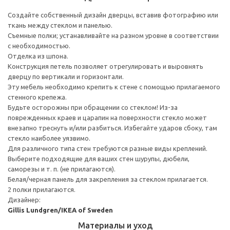
Создайте собственный дизайн дверцы, вставив фотографию или
ткань между стеклом и панелью.
Съемные полки; устанавливайте на разном уровне в соответствии
с необходимостью.
Отделка из шпона.
Конструкция петель позволяет отрегулировать и выровнять
дверцу по вертикали и горизонтали.
Эту мебель необходимо крепить к стене с помощью прилагаемого
стенного крепежа.
Будьте осторожны при обращении со стеклом! Из-за
поврежденных краев и царапин на поверхности стекло может
внезапно треснуть и/или разбиться. Избегайте ударов сбоку, там
стекло наиболее уязвимо.
Для различного типа стен требуются разные виды креплений.
Выберите подходящие для ваших стен шурупы, дюбели,
саморезы и т. п. (не прилагаются).
Белая/черная панель для закрепления за стеклом прилагается.
2 полки прилагаются.
Дизайнер:
Gillis Lundgren/IKEA of Sweden
Материалы и уход