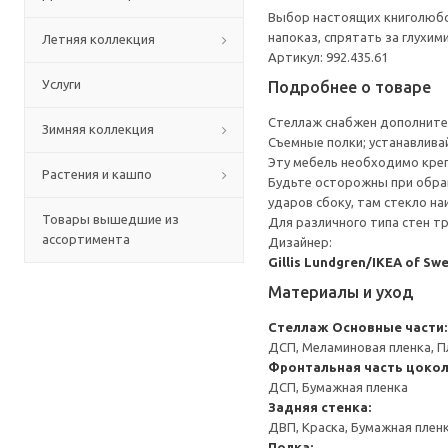
Выбор настоящих книголюбов
напоказ, спрятать за глухим
Летняя коллекция
Артикул: 992.435.61
Услуги
Подробнее о товаре
Стеллаж снабжен дополните
Зимняя коллекция
Съемные полки; устанавлива
Эту мебель необходимо креп
Растения и кашпо
Будьте осторожны при обращ
ударов сбоку, там стекло на
Товары вышедшие из
Для различного типа стен т
ассортимента
Дизайнер:
Gillis Lundgren/IKEA of Sw
Материалы и уход
Стеллаж
Основные части:
ДСП, Меламиновая пленка, П
Фронтальная часть цокол
ДСП, Бумажная пленка
Задняя стенка:
ДВП, Краска, Бумажная плен
Полка: