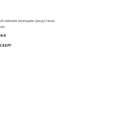
ой мягким моющим средством.
ью.
вке
КСБЕРГ