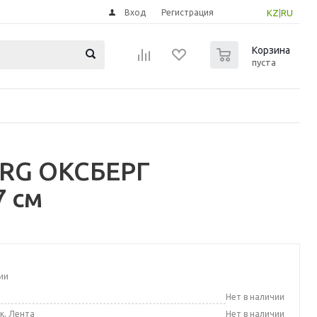
Вход
Регистрация
KZ
|
RU
0
Корзина
пуста
ERG ОКСБЕРГ
7 см
ии
а
Нет в наличии
к, Лента
Нет в наличии