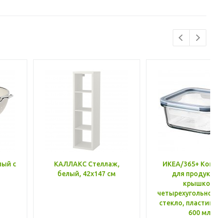
лый с
КАЛЛАКС Стеллаж,
ИКЕА/365+ Конт
белый, 42x147 см
для продукто
крышкой,
четырехугольной
стекло, пластик 
600 мл