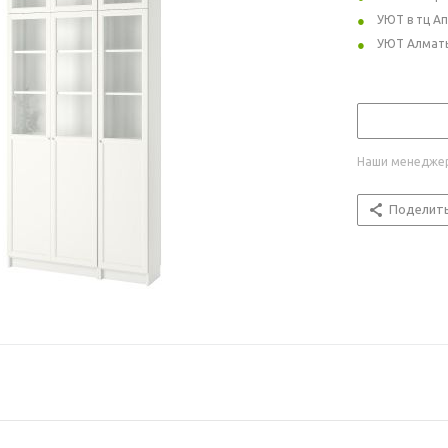
УЮТ в тц А
УЮТ Алмат
Наши менеджер
Поделит