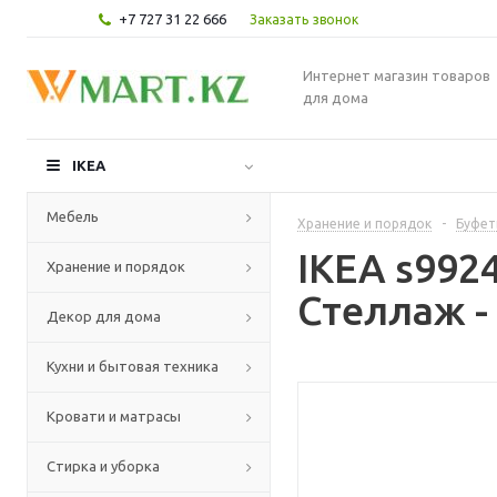
+7 727 31 22 666
Заказать звонок
Интернет магазин товаров
для дома
IKEA
Мебель
Хранение и порядок
-
Буфет
IKEA s992
Хранение и порядок
Стеллаж -
Декор для дома
Кухни и бытовая техника
Кровати и матрасы
Стирка и уборка