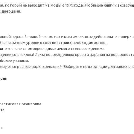
, который не выходит из моды с 1979 года. Любимые книги и аксессуар
и дверцами.
льной верхней полкой: вы можете максимально задействовать поверхн
йте на разном уровне в соответствии с необходимостью.
ить к стене с помощью прилагаемого стенного крепежа.
ении со стеклом! Из-за поврежденных краев и царапин на поверхности
иболее уязвимо.
ребуются разные виды креплений. Выберите подходящие для ваших стен 
eden
ластиковая окантовка
я:
ка