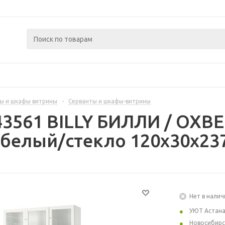
ы и шкафы витрины
-
Серванты и шкафы-витрины
43561 BILLY БИЛЛИ / OXB
 белый/стекло 120x30x23
Нет в налич
УЮТ Астан
Новосибирс