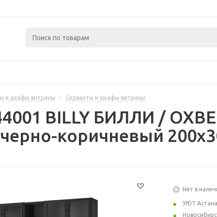
ы и шкафы витрины
-
Серванты и шкафы-витрины
44001 BILLY БИЛЛИ / OXB
 черно-коричневый 200x3
Нет в налич
УЮТ Астан
Новосибирс