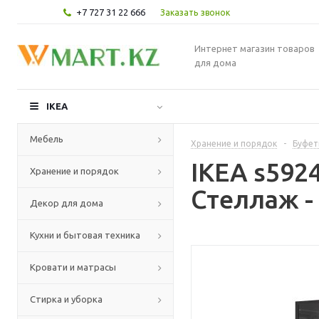
+7 727 31 22 666
Заказать звонок
Интернет магазин товаров
для дома
IKEA
Мебель
Хранение и порядок
-
Буфет
IKEA s592
Хранение и порядок
Стеллаж -
Декор для дома
Кухни и бытовая техника
Кровати и матрасы
Стирка и уборка