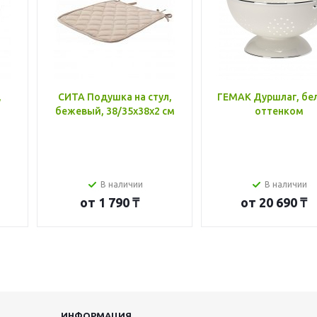
,
СИТА Подушка на стул,
ГЕМАК Дуршлаг, бе
бежевый, 38/35x38x2 см
оттенком
В наличии
В наличии
от
1 790 ₸
от
20 690 ₸
ИНФОРМАЦИЯ