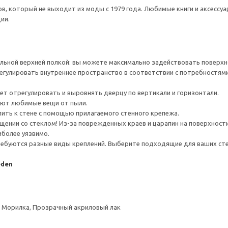
, который не выходит из моды с 1979 года. Любимые книги и аксессу
ии.
льной верхней полкой: вы можете максимально задействовать поверхн
гулировать внутреннее пространство в соответствии с потребностями
ет отрегулировать и выровнять дверцу по вертикали и горизонтали.
ют любимые вещи от пыли.
ить к стене с помощью прилагаемого стенного крепежа.
ении со стеклом! Из-за поврежденных краев и царапин на поверхности
иболее уязвимо.
ребуются разные виды креплений. Выберите подходящие для ваших стен 
eden
, Морилка, Прозрачный акриловый лак