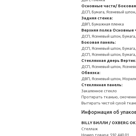
Основные части/ Боковая
ДСП, Бумага, Ясеневый шпон
Задняя стенка:
ДВП, Бумажная пленка
Верхняя полка
Основные ч
ДСП, Ясеневый шпон, Бумага
Боковая панель:
ДСП, Ясеневый шпон, Бумага
ДСП, Ясеневый шпон, Бумага
Стеклянная дверь
Вертик
ДСП, Ясеневый шпон, Ясенев
Обвязка:
ДВП, Ясеневый шпон, Морил
Стеклянная панель:
Закаленное стекло
Протирать тканью, смоченн
Вытирать чистой сухой ткан
Информация об упако
BILLY БИЛЛИ / OXBERG О
Стеллаж
Номер товара: 592.440.01