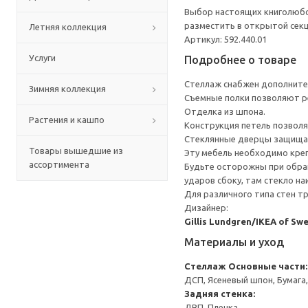
Выбор настоящих книголюбов
разместить в открытой секц
Летняя коллекция
Артикул: 592.440.01
Услуги
Подробнее о товаре
Стеллаж снабжен дополните
Зимняя коллекция
Съемные полки позволяют ре
Отделка из шпона.
Растения и кашпо
Конструкция петель позволя
Стеклянные дверцы защища
Товары вышедшие из
Эту мебель необходимо креп
ассортимента
Будьте осторожны при обращ
ударов сбоку, там стекло на
Для различного типа стен т
Дизайнер:
Gillis Lundgren/IKEA of Sw
Материалы и уход
Стеллаж
Основные части:
ДСП, Ясеневый шпон, Бумага
Задняя стенка:
ДВП, Пленка