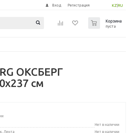
Вход
Регистрация
KZ
|
RU
0
Корзина
пуста
ERG ОКСБЕРГ
0x237 см
ии
а
Нет в наличии
к, Лента
Нет в наличии