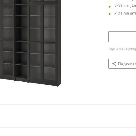
УЮТ в тц А
УЮТ Алмат
Наши менеджер
Поделит