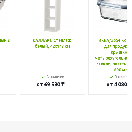
лый с
КАЛЛАКС Стеллаж,
ИКЕА/365+ Конт
белый, 42x147 см
для продукто
крышкой,
четырехугольной
стекло, пластик 
600 мл
В наличии
В наличи
от
69 590 ₸
от
4 080 ₸