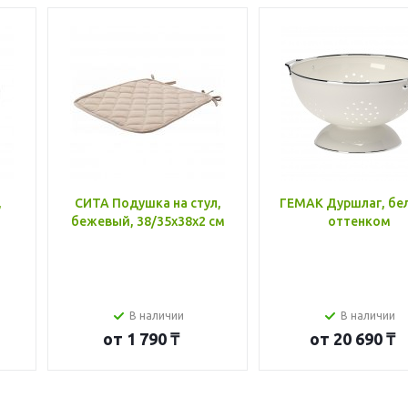
,
СИТА Подушка на стул,
ГЕМАК Дуршлаг, бе
бежевый, 38/35x38x2 см
оттенком
В наличии
В наличии
от
1 790 ₸
от
20 690 ₸