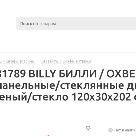
ы и шкафы витрины
-
Серванты и шкафы-витрины
81789 BILLY БИЛЛИ / OXB
панельные/стеклянные д
еный/стекло 120x30x202 
Нет в налич