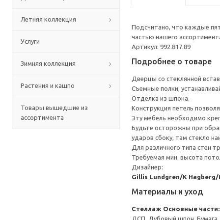
Летняя коллекция
Подсчитано, что каждые пят
частью нашего ассортимента
Услуги
Артикул: 992.817.89
Подробнее о товаре
Зимняя коллекция
Дверцы со стеклянной встав
Растения и кашпо
Съемные полки; устанавлива
Отделка из шпона.
Товары вышедшие из
Конструкция петель позволя
ассортимента
Эту мебель необходимо креп
Будьте осторожны при обращ
ударов сбоку, там стекло на
Для различного типа стен т
Требуемая мин. высота потол
Дизайнер:
Gillis Lundgren/K Hagberg
Материалы и уход
Стеллаж
Основные части:
ДСП, Дубовый шпон, Бумага,