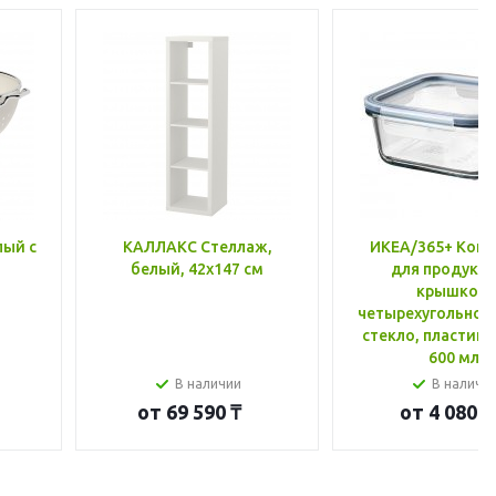
лый с
КАЛЛАКС Стеллаж,
ИКЕА/365+ Конт
белый, 42x147 см
для продукто
крышкой,
четырехугольной
стекло, пластик 
600 мл
В наличии
В наличи
от
69 590 ₸
от
4 080 ₸