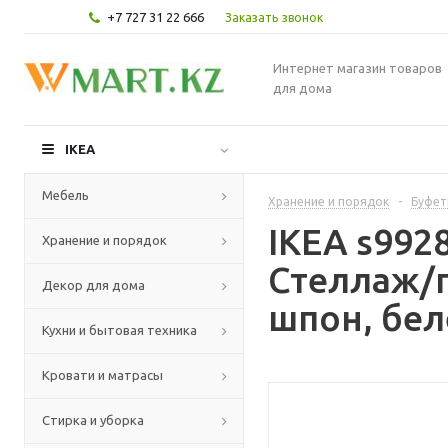
+7 727 31 22 666
Заказать звонок
Интернет магазин товаров
для дома
IKEA
Мебель
Хранение и порядок
-
Буфет
IKEA s992
Хранение и порядок
Стеллаж/
Декор для дома
шпон, бел
Кухни и бытовая техника
Кровати и матрасы
Стирка и уборка