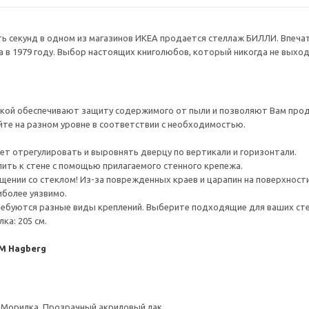
ь секунд в одном из магазинов ИКЕА продается стеллаж БИЛЛИ. Впечат
 в 1979 году. Выбор настоящих книголюбов, который никогда не выход
кой обеспечивают защиту содержимого от пыли и позволяют Вам проде
йте на разном уровне в соответствии с необходимостью.
ет отрегулировать и выровнять дверцу по вертикали и горизонтали.
ить к стене с помощью прилагаемого стенного крепежа.
ении со стеклом! Из-за поврежденных краев и царапин на поверхности
иболее уязвимо.
ребуются разные виды креплений. Выберите подходящие для ваших стен 
ка: 205 см.
/M Hagberg
 Морилка, Прозрачный акриловый лак