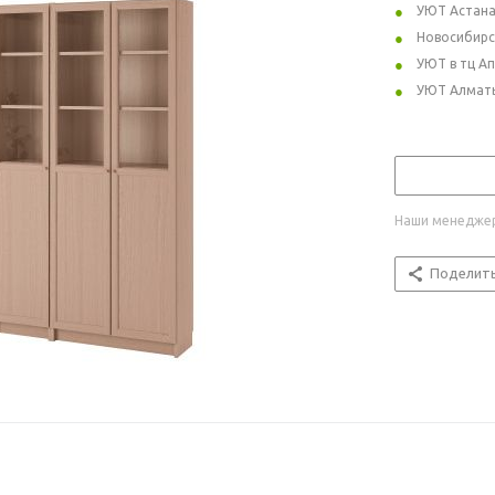
УЮТ Астан
Новосибирс
УЮТ в тц А
УЮТ Алмат
Наши менеджер
Поделит