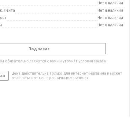
а
Нет в наличии
к, Лента
Нет в наличии
порт
Нет в наличии
ы
Нет в наличии
Под заказ
ы обязательно свяжутся с вами и уточнят условия заказа
Цена действительна только для интернет-магазина и может
ься
отличаться от цен в розничных магазинах