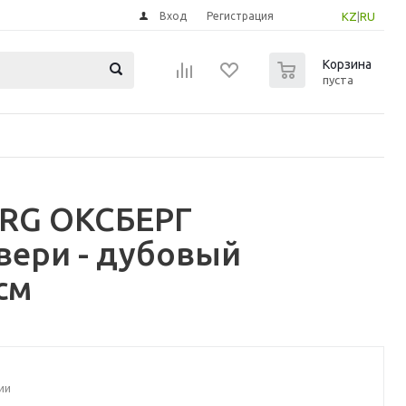
Вход
Регистрация
KZ
|
RU
0
Корзина
пуста
ERG ОКСБЕРГ
вери - дубовый
см
ии