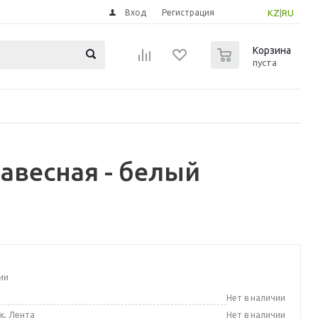
Вход
Регистрация
KZ
|
RU
0
Корзина
пуста
авесная - белый
ии
а
Нет в наличии
к, Лента
Нет в наличии