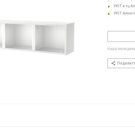
УЮТ в тц А
УЮТ Алмат
Наши менеджер
Поделит