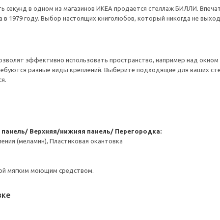
ь секунд в одном из магазинов ИКЕА продается стеллаж БИЛЛИ. Впечат
 в 1979 году. Выбор настоящих книголюбов, который никогда не выход
озволят эффективно использовать пространство, например над окном 
ребуются разные виды креплений. Выберите подходящие для ваших стен 
я.
 панель/ Верхняя/нижняя панель/ Перегородка:
ения (меламин), Пластиковая окантовка
ой мягким моющим средством.
вке