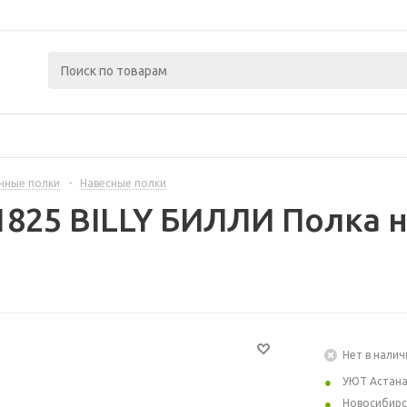
нные полки
-
Навесные полки
1825 BILLY БИЛЛИ Полка н
Нет в налич
УЮТ Астан
Новосибирс