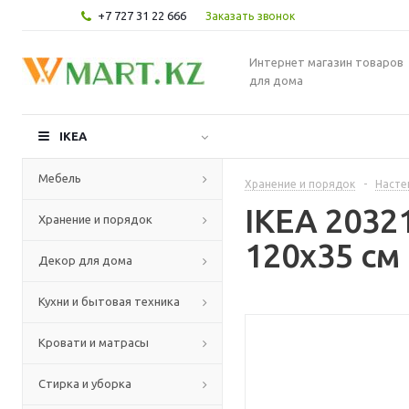
+7 727 31 22 666
Заказать звонок
Интернет магазин товаров
для дома
IKEA
Мебель
Хранение и порядок
-
Насте
IKEA 2032
Хранение и порядок
120x35 см
Декор для дома
Кухни и бытовая техника
Кровати и матрасы
Стирка и уборка