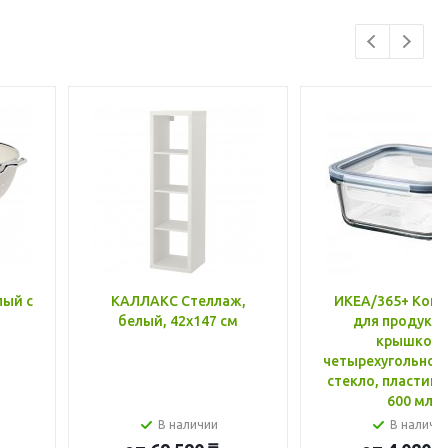
лый с
КАЛЛАКС Стеллаж,
ИКЕА/365+ Конт
белый, 42x147 см
для продукто
крышкой,
четырехугольной
стекло, пластик 
600 мл
В наличии
В наличи