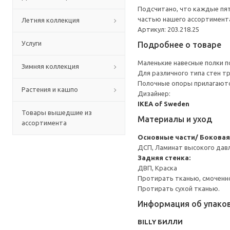
Подсчитано, что каждые пят
частью нашего ассортимента
Летняя коллекция
Артикул: 203.218.25
Услуги
Подробнее о товаре
Маленькие навесные полки п
Зимняя коллекция
Для различного типа стен т
Полочные опоры прилагаютс
Растения и кашпо
Дизайнер:
IKEA of Sweden
Товары вышедшие из
Материалы и уход
ассортимента
Основные части/ Боковая
ДСП, Ламинат высокого давл
Задняя стенка:
ДВП, Краска
Протирать тканью, смоченн
Протирать сухой тканью.
Информация об упако
BILLY БИЛЛИ