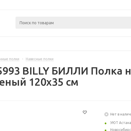
нные полки
-
Навесные полки
5993 BILLY БИЛЛИ Полка 
еный 120x35 см
Нет в налич
УЮТ Астан
Новосибирс