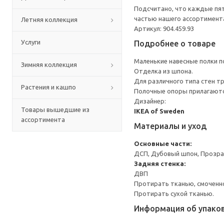
Подсчитано, что каждые пят
частью нашего ассортимента
Летняя коллекция
Артикул: 904.459.93
Услуги
Подробнее о товаре
Маленькие навесные полки п
Зимняя коллекция
Отделка из шпона.
Для различного типа стен т
Растения и кашпо
Полочные опоры прилагаютс
Дизайнер:
Товары вышедшие из
IKEA of Sweden
ассортимента
Материалы и уход
Основные части:
ДСП, Дубовый шпон, Прозра
Задняя стенка:
ДВП
Протирать тканью, смоченн
Протирать сухой тканью.
Информация об упако