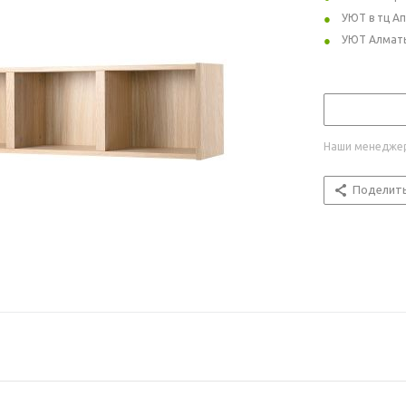
УЮТ в тц А
УЮТ Алмат
Наши менеджер
Поделит