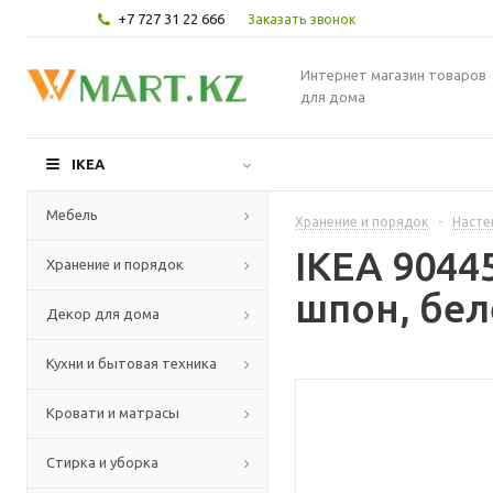
+7 727 31 22 666
Заказать звонок
Интернет магазин товаров
для дома
IKEA
Мебель
Хранение и порядок
-
Насте
IKEA 9044
Хранение и порядок
шпон, бел
Декор для дома
Кухни и бытовая техника
Кровати и матрасы
Стирка и уборка