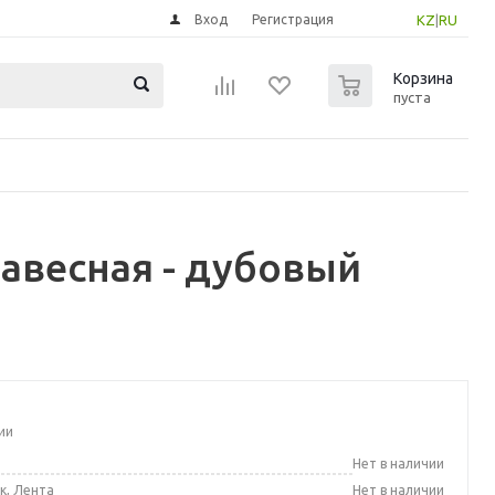
Вход
Регистрация
KZ
|
RU
0
Корзина
пуста
навесная - дубовый
ии
а
Нет в наличии
к, Лента
Нет в наличии