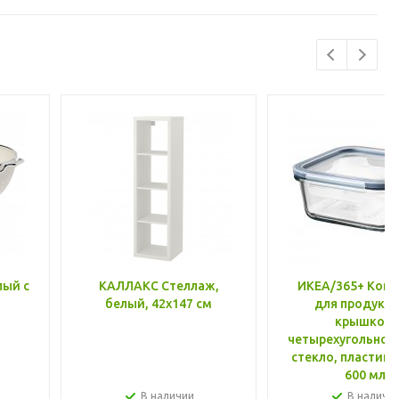
лый с
КАЛЛАКС Стеллаж,
ИКЕА/365+ Конт
белый, 42x147 см
для продукто
крышкой,
четырехугольной
стекло, пластик 
600 мл
В наличии
В наличи