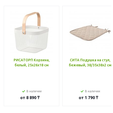
РИСАТОРП Корзина,
СИТА Подушка на стул,
белый, 25x26x18 см
бежевый, 38/35x38x2 см
В наличии
В наличии
от
8 890 ₸
от
1 790 ₸