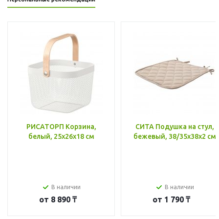
РИСАТОРП Корзина,
СИТА Подушка на стул,
белый, 25x26x18 см
бежевый, 38/35x38x2 см
В наличии
В наличии
от
8 890 ₸
от
1 790 ₸