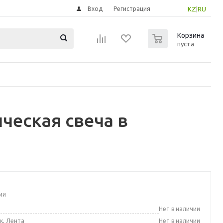
Вход
Регистрация
KZ
|
RU
0
Корзина
пуста
еская свеча в
ии
а
Нет в наличии
к, Лента
Нет в наличии