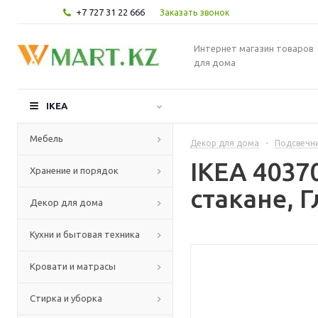
+7 727 31 22 666
Заказать звонок
Интернет магазин товаров
для дома
IKEA
Мебель
Декор для дома
-
Подсвечни
IKEA 403
Хранение и порядок
стакане, Г
Декор для дома
Кухни и бытовая техника
Кровати и матрасы
Стирка и уборка