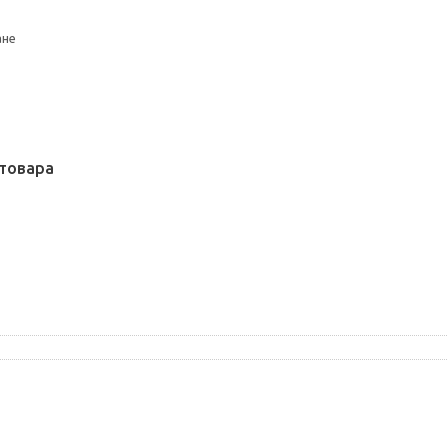
ане
товара