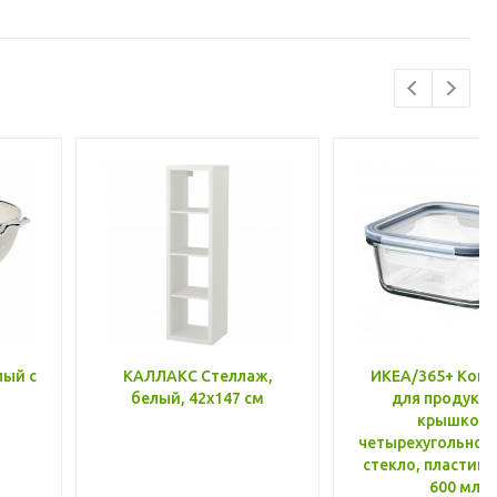
лый с
КАЛЛАКС Стеллаж,
ИКЕА/365+ Конт
белый, 42x147 см
для продукто
крышкой,
четырехугольной
стекло, пластик 
600 мл