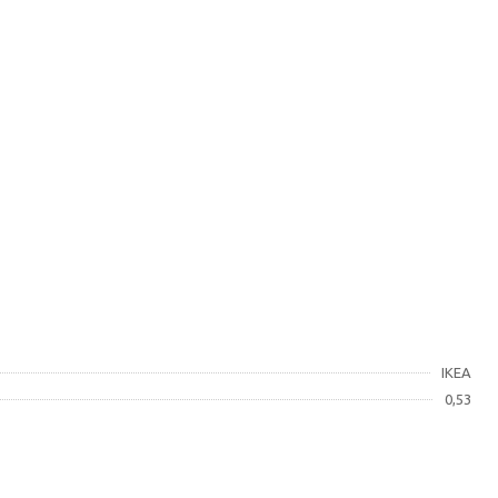
IKEA
0,53