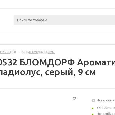
ки и свечи
-
Ароматические свечи
70532 БЛОМДОРФ Ароматич
ладиолус, серый, 9 см
Нет в налич
УЮТ Астан
Новосибирс