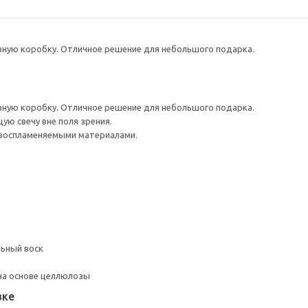
вную коробку. Отличное решение для небольшого подарка.
вную коробку. Отличное решение для небольшого подарка.
ую свечу вне поля зрения.
 воспламеняемыми материалами.
льный воск
на основе целлюлозы
вке