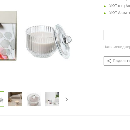
УЮТ в тц А
УЮТ Алмат
Наши менеджер
Поделит