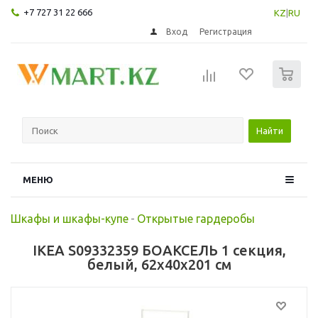
+7 727 31 22 666
KZ
|
RU
Вход
Регистрация
0
Найти
МЕНЮ
Шкафы и шкафы-купе
-
Открытые гардеробы
IKEA S09332359 БОАКСЕЛЬ 1 секция,
белый, 62x40x201 см