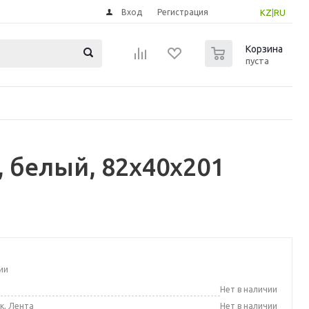
Вход
Регистрация
KZ
|
RU
0
Корзина
пуста
, белый, 82x40x201
ии
а
Нет в наличии
к, Лента
Нет в наличии