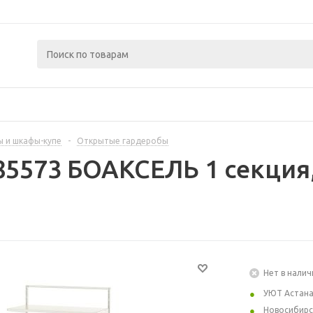
 и шкафы-купе
-
Открытые гардеробы
85573 БОАКСЕЛЬ 1 секция
Нет в налич
УЮТ Астан
Новосибирс