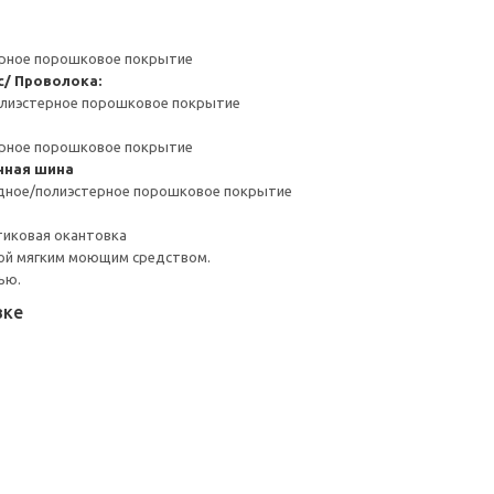
ерное порошковое покрытие
с/ Проволока:
полиэстерное порошковое покрытие
ерное порошковое покрытие
нная шина
идное/полиэстерное порошковое покрытие
тиковая окантовка
ой мягким моющим средством.
ью.
вке