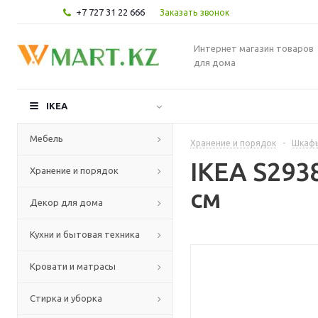
+7 727 31 22 666
Заказать звонок
Интернет магазин товаров
для дома
IKEA
Мебель
Хранение и порядок
-
Шкафы
IKEA S293
Хранение и порядок
см
Декор для дома
Кухни и бытовая техника
Кровати и матрасы
Стирка и уборка