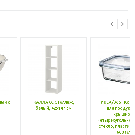
лый с
КАЛЛАКС Стеллаж,
ИКЕА/365+ Конт
белый, 42x147 см
для продукто
крышкой,
четырехугольной
стекло, пластик 
600 мл