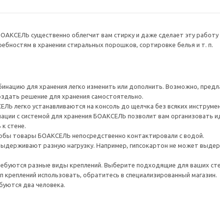
БОАКСЕЛЬ существенно облегчит вам стирку и даже сделает эту работу
бностям в хранении стиральных порошков, сортировке белья и т. п.
инацию для хранения легко изменить или дополнить. Возможно, пред
оздать решение для хранения самостоятельно.
ЛЬ легко устанавливаются на консоль до щелчка без всяких инструме
ации с системой для хранения БОАКСЕЛЬ позволит вам организовать
к стене.
чтобы товары БОАКСЕЛЬ непосредственно контактировали с водой.
ыдерживают разную нагрузку. Например, гипсокартон не может выдер
ребуются разные виды креплений. Выберите подходящие для ваших стен 
ип креплений использовать, обратитесь в специализированный магазин.
буются два человека.