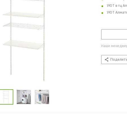
УЮТ в тц А
УЮТ Алмат
Наши менеджер
Поделит