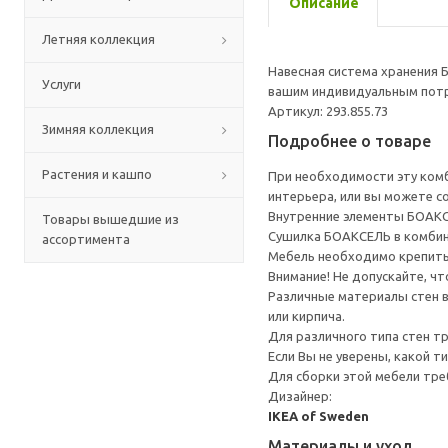
Описание
Летняя коллекция
Навесная система хранения 
Услуги
вашим индивидуальным потре
Артикул: 293.855.73
Зимняя коллекция
Подробнее о товаре
Растения и кашпо
При необходимости эту комб
интерьера, или вы можете с
Внутренние элементы БОАКСЕ
Товары вышедшие из
Сушилка БОАКСЕЛЬ в комбин
ассортимента
Мебель необходимо крепить 
Внимание! Не допускайте, 
Различные материалы стен в
или кирпича.
Для различного типа стен т
Если Вы не уверены, какой т
Для сборки этой мебели тре
Дизайнер:
IKEA of Sweden
Материалы и уход