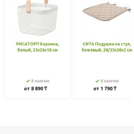
РИСАТОРП Корзина,
СИТА Подушка на стул,
белый, 25x26x18 см
бежевый, 38/35x38x2 см
В наличии
В наличии
от
8 890 ₸
от
1 790 ₸