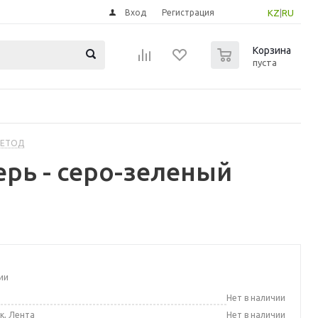
Вход
Регистрация
KZ
|
RU
0
Корзина
пуста
МЕТОД
рь - серо-зеленый
ии
а
Нет в наличии
к, Лента
Нет в наличии