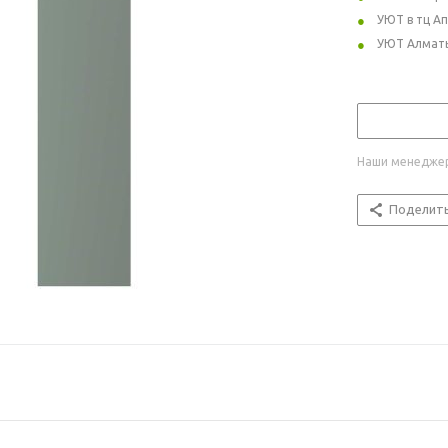
УЮТ в тц А
УЮТ Алмат
Наши менеджер
Поделит