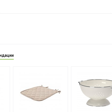
ндации