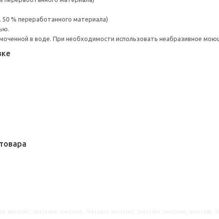
. 50 % переработанного материала)
ью.
моченной в воде. При необходимости использовать неабразивное мою
вке
товара
98, 80435697, 00435696, 50435694, 70435693, 90435692, 10435691, 30435690, 50435689, 