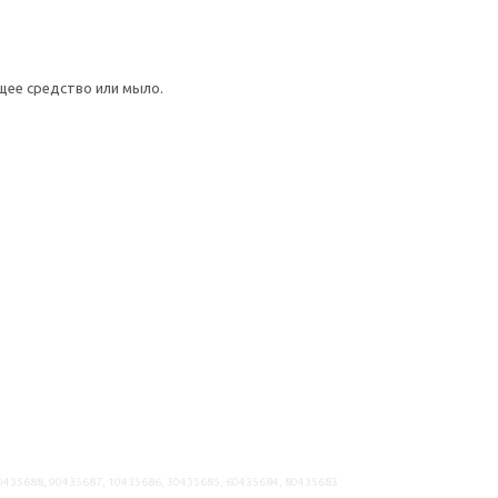
щее средство или мыло.
70435688, 90435687, 10435686, 30435685, 60435684, 80435683