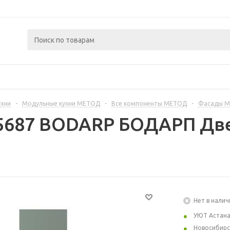
ухни
-
Модульные кухни МЕТОД
-
Все компоненты МЕТОД
-
Фасады 
5687 BODARP БОДАРП Две
Нет в налич
УЮТ Астан
Новосибирс