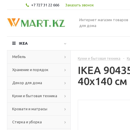
+7 727 31 22 666
Заказать звонок
Интернет магазин товаров
для дома
IKEA
Мебель
Кухни и бытовая техника
-
К
IKEA 9043
Хранение и порядок
40x140 см
Декор для дома
Кухни и бытовая техника
Кровати и матрасы
Стирка и уборка