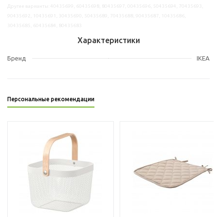
Другие варианты: 40435699, 60435698, 80435697, 00435696, 50435694, 70435693,
90435692, 10435691, 30435690, 50435689, 70435688, 90435687, 10435686,
30435685, 60435684, 80435683
Характеристики
Бренд
IKEA
Персональные рекомендации