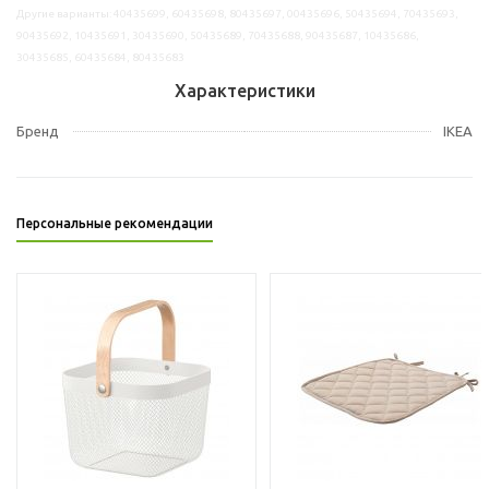
Другие варианты: 40435699, 60435698, 80435697, 00435696, 50435694, 70435693,
90435692, 10435691, 30435690, 50435689, 70435688, 90435687, 10435686,
30435685, 60435684, 80435683
Характеристики
Бренд
IKEA
Персональные рекомендации