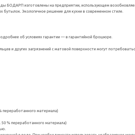
ды БОДАРП изготовлены на предприятии, использующем возобновляему
 бутылок. Экологичное решение для кухни в современном стиле.
 Подробнее об условиях гарантии — в гарантийной брошюре.
льцев и других загрязнений с матовой поверхности могут потребовать
 % переработанного материала)
. 50 % переработанного материала)
ью.
моченной в воде. При необходимости использовать неабразивное мою