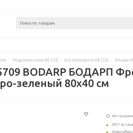
ухни
-
Модульные кухни МЕТОД
-
Все компоненты МЕТОД
-
Фасады 
35709 BODARP БОДАРП Фр
еро-зеленый 80x40 см
Нет в налич
УЮТ Астан
Новосибирс