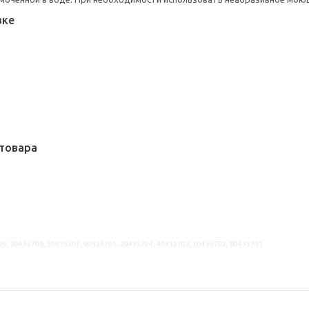
вке
товара
09, 30435708, 50435707, 90435705, 20435704, 40435703, 60435702, 80435701