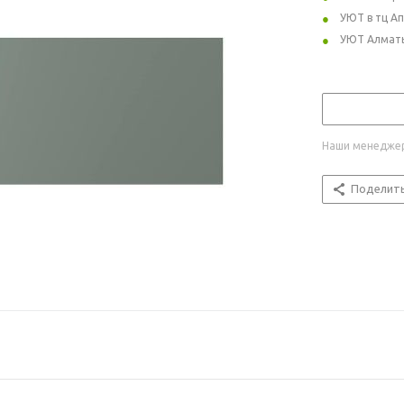
УЮТ в тц А
УЮТ Алмат
Наши менеджер
Поделит