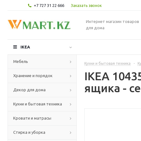
+7 727 31 22 666
Заказать звонок
Интернет магазин товаров
для дома
IKEA
Мебель
Кухни и бытовая техника
-
К
IKEA 104
Хранение и порядок
ящика - с
Декор для дома
Кухни и бытовая техника
Кровати и матрасы
Стирка и уборка