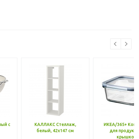
лый с
КАЛЛАКС Стеллаж,
ИКЕА/365+ Конт
белый, 42x147 см
для продукто
крышкой,