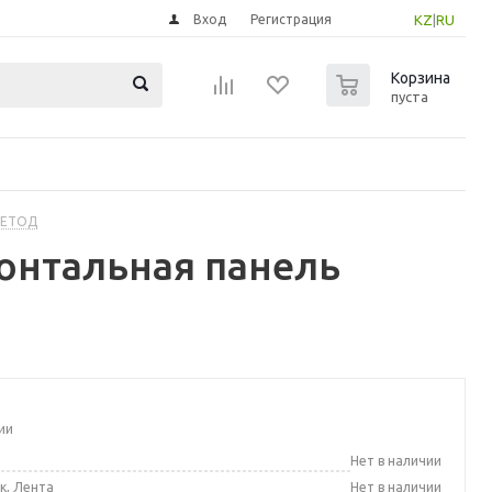
Вход
Регистрация
KZ
|
RU
0
Корзина
пуста
МЕТОД
онтальная панель
ии
а
Нет в наличии
к, Лента
Нет в наличии