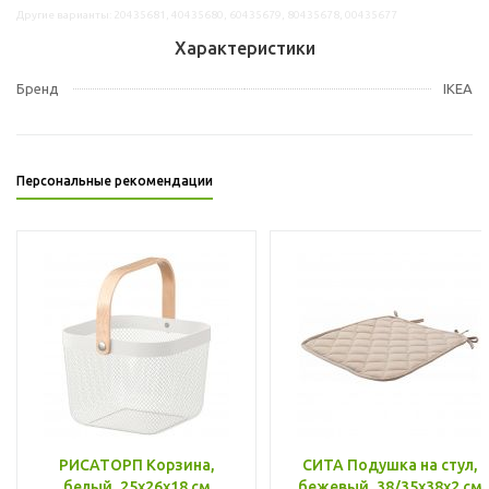
Другие варианты: 20435681, 40435680, 60435679, 80435678, 00435677
Характеристики
Бренд
IKEA
Персональные рекомендации
РИСАТОРП Корзина,
СИТА Подушка на стул,
белый, 25x26x18 см
бежевый, 38/35x38x2 см