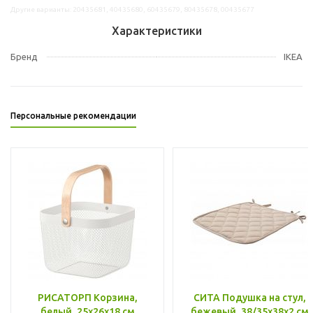
Другие варианты: 20435681, 40435680, 60435679, 80435678, 00435677
Характеристики
Бренд
IKEA
Персональные рекомендации
РИСАТОРП Корзина,
СИТА Подушка на стул,
белый, 25x26x18 см
бежевый, 38/35x38x2 см