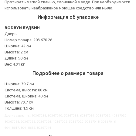
Протирать мягкой тканью, смоченной в воде. При необходимости
использовать неабразивное моющее средство или мыло.
Информация об упаковке
BODBYN БУДБИН
Дверь
Номер товара: 203.670.26
Ширина: 42 см
Высота: 2 см
Длина: 90 см
Вес: 4.91 кг
Подробнее о размере товара
Ширина: 39.7 см
Система, высота: 80 см
Система, ширина: 40 см
Высота: 79.7 см
Толщина: 1.9 см
Другие варианты: 10367036, 30367040, 70367038, 60367034, 00367032, 40367030,
80367028, 20367026, 70367024, 10367022, 50367020, 90367018, 30367016,
40418647, 80418645, 80367014