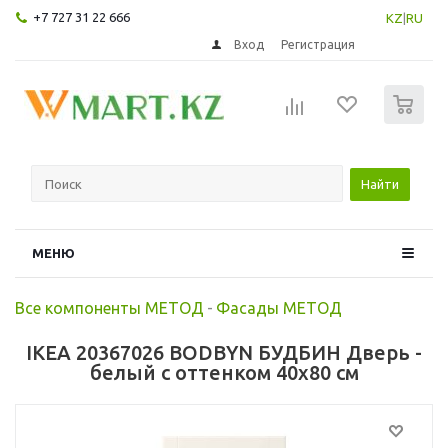
+7 727 31 22 666
KZ
|
RU
Вход
Регистрация
0
Найти
МЕНЮ
Все компоненты МЕТОД
-
Фасады МЕТОД
IKEA 20367026 BODBYN БУДБИН Дверь -
белый с оттенком 40x80 см