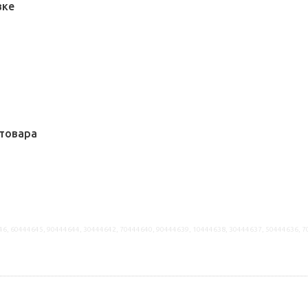
вке
товара
46, 60444645, 90444644, 30444642, 70444640, 90444639, 10444638, 30444637, 50444636, 