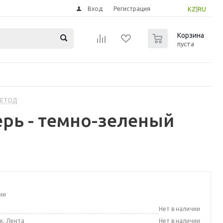
Вход
Регистрация
KZ
|
RU
0
Корзина
пуста
МЕТОД
рь - темно-зеленый
ии
а
Нет в наличии
к, Лента
Нет в наличии