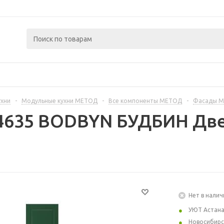
ухни
-
Модульные кухни МЕТОД
-
Все компоненты МЕТОД
-
Фасады 
4635 BODBYN БУДБИН Две
Нет в налич
УЮТ Астан
Новосибирс