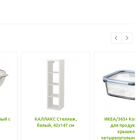
лый с
КАЛЛАКС Стеллаж,
ИКЕА/365+ Конт
белый, 42x147 см
для продукто
крышкой,
четырехугольной