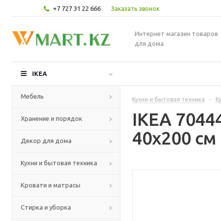
+7 727 31 22 666
Заказать звонок
Интернет магазин товаров
для дома
IKEA
Мебель
Кухни и бытовая техника
-
К
IKEA 7044
Хранение и порядок
40x200 см
Декор для дома
Кухни и бытовая техника
Кровати и матрасы
Стирка и уборка