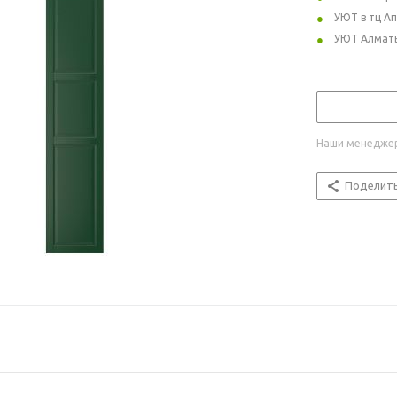
УЮТ в тц А
УЮТ Алмат
Наши менеджер
Поделит