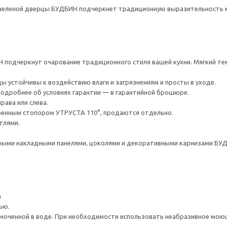
-зеленой дверцы БУДБИН подчеркнет традиционную выразительность к
подчеркнут очарование традиционного стиля вашей кухни. Мягкий те
ы устойчивы к воздействию влаги и загрязнениям и просты в уходе.
 Подробнее об условиях гарантии — в гарантийной брошюре.
рава или слева.
оенным стопором УТРУСТА 110°, продаются отдельно.
тлями.
ыми накладными панелями, цоколями и декоративными карнизами БУ
а
ью.
моченной в воде. При необходимости использовать неабразивное мою