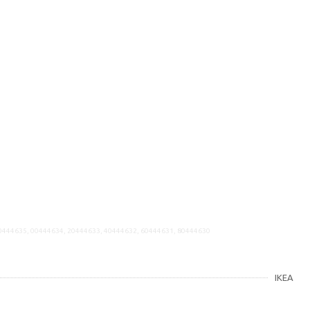
70444635, 00444634, 20444633, 40444632, 60444631, 80444630
IKEA