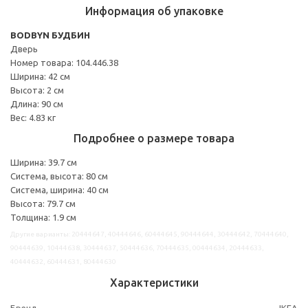
Информация об упаковке
BODBYN БУДБИН
Дверь
Номер товара: 104.446.38
Ширина: 42 см
Высота: 2 см
Длина: 90 см
Вес: 4.83 кг
Подробнее о размере товара
Ширина: 39.7 см
Система, высота: 80 см
Система, ширина: 40 см
Высота: 79.7 см
Толщина: 1.9 см
Другие варианты: 20444647, 40444646, 60444645, 90444644, 30444642, 70444640,
90444639, 10444638, 30444637, 50444636, 70444635, 00444634, 20444633,
40444632, 60444631, 80444630
Характеристики
Бренд
IKEA