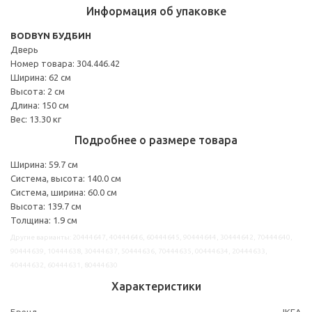
Информация об упаковке
BODBYN БУДБИН
Дверь
Номер товара: 304.446.42
Ширина: 62 см
Высота: 2 см
Длина: 150 см
Вес: 13.30 кг
Подробнее о размере товара
Ширина: 59.7 см
Система, высота: 140.0 см
Система, ширина: 60.0 см
Высота: 139.7 см
Толщина: 1.9 см
Другие варианты: 20444647, 40444646, 60444645, 90444644, 30444642, 70444640,
90444639, 10444638, 30444637, 50444636, 70444635, 00444634, 20444633,
40444632, 60444631, 80444630
Характеристики
Бренд
IKEA