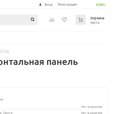
Вход
Регистрация
KZ
|
RU
0
Корзина
пуста
МЕТОД
онтальная панель
ии
а
Нет в наличии
к, Лента
Нет в наличии