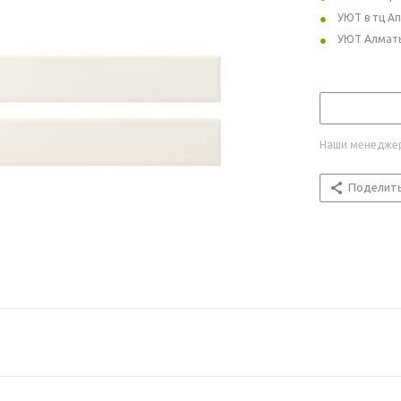
УЮТ в тц А
УЮТ Алмат
Наши менеджер
Поделит