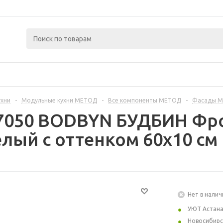
ухни
-
Модульные кухни МЕТОД
-
Все компоненты МЕТОД
-
Фасады 
67050 BODBYN БУДБИН Фр
елый с оттенком 60x10 см
Нет в налич
УЮТ Астан
Новосибирс