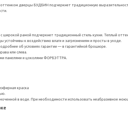
 с оттенком дверцы БУДБИН подчеркнет традиционную выразительност
сти.
с широкой рамой подчеркнет традиционный стиль кухни. Теплый отте
ы устойчивы к воздействию влаги и загрязнениям и просты в уходе.
 Подробнее об условиях гарантии — в гарантийной брошюре.
рава или слева.
ми панелями и цоколями ФОРБЭТТРА.
иэфирная краска
ью.
моченной в воде. При необходимости использовать неабразивное мою
вке