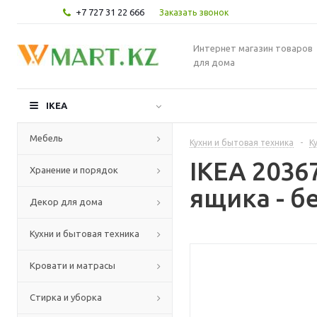
+7 727 31 22 666
Заказать звонок
Интернет магазин товаров
для дома
IKEA
Мебель
Кухни и бытовая техника
-
К
IKEA 203
Хранение и порядок
ящика - б
Декор для дома
Кухни и бытовая техника
Кровати и матрасы
Стирка и уборка