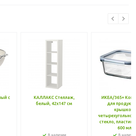
лый с
КАЛЛАКС Стеллаж,
ИКЕА/365+ Конт
белый, 42x147 см
для продукто
крышкой,
четырехугольной
стекло, пластик 
600 мл
В наличии
В наличи