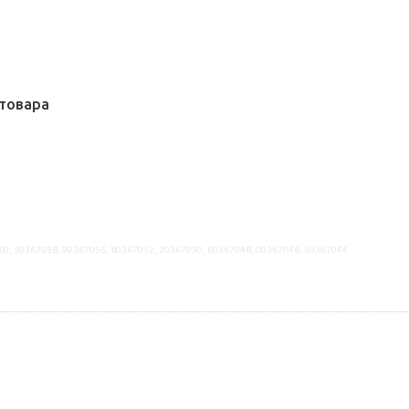
товара
60, 50367058, 90367056, 80367052, 20367050, 60367048, 00367046, 50367044