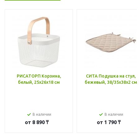
РИСАТОРП Корзина,
СИТА Подушка на стул,
белый, 25x26x18 см
бежевый, 38/35x38x2 см
В наличии
В наличии
от
8 890 ₸
от
1 790 ₸