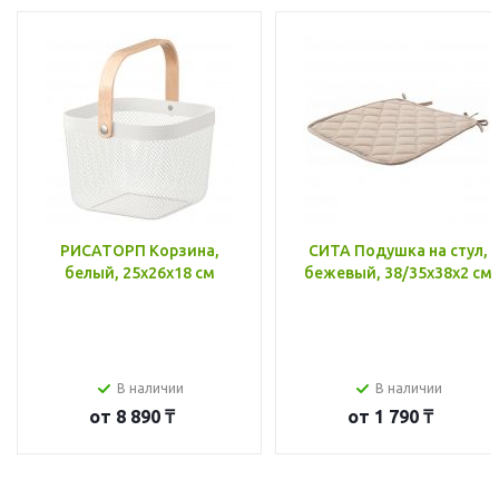
РИСАТОРП Корзина,
СИТА Подушка на стул,
белый, 25x26x18 см
бежевый, 38/35x38x2 см
В наличии
В наличии
от
8 890 ₸
от
1 790 ₸