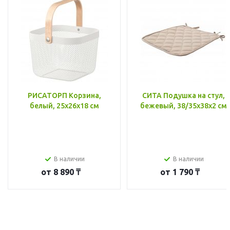
РИСАТОРП Корзина,
СИТА Подушка на стул,
белый, 25x26x18 см
бежевый, 38/35x38x2 см
В наличии
В наличии
от
8 890 ₸
от
1 790 ₸