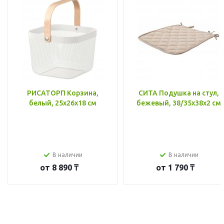
РИСАТОРП Корзина,
СИТА Подушка на стул,
белый, 25x26x18 см
бежевый, 38/35x38x2 см
В наличии
В наличии
от
8 890 ₸
от
1 790 ₸