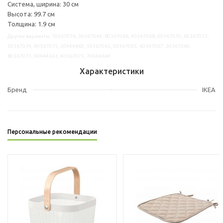
Система, ширина: 30 см
Высота: 99.7 см
Толщина: 1.9 см
Другие варианты: 70367076, 30367064, 80367066, 40367068, 00367070, 60367072,
20367074, 90367075, 50444660, 50367063, 00367065, 60367067, 20367069,
80367071, 90444663, 40367073, 70444664
Характеристики
Бренд
IKEA
Персональные рекомендации