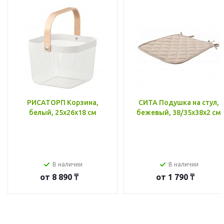
РИСАТОРП Корзина,
СИТА Подушка на стул,
белый, 25x26x18 см
бежевый, 38/35x38x2 см
В наличии
В наличии
от
8 890 ₸
от
1 790 ₸