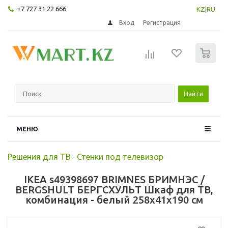
+7 727 31 22 666
KZ
|
RU
Вход
Регистрация
0
Найти
МЕНЮ
Решения для ТВ
-
Стенки под телевизор
IKEA s49398697 BRIMNES БРИМНЭС /
BERGSHULT БЕРГСХУЛЬТ Шкаф для ТВ,
комбинация - белый 258x41x190 см