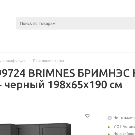
 и шкафы-купе
-
Платяные шкафы
399724 BRIMNES БРИМНЭС 
- черный 198x65x190 см
Нет в налич
УЮТ Астан
Новосибирс