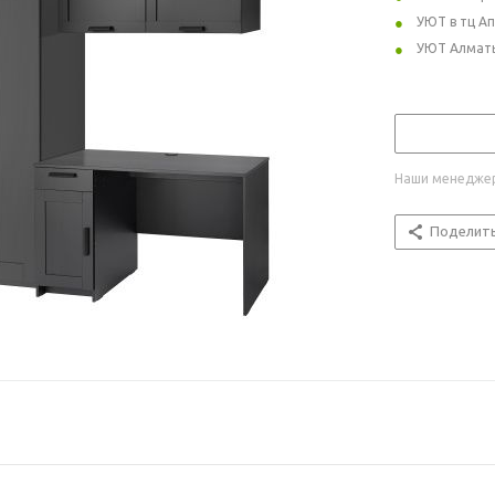
УЮТ в тц А
УЮТ Алмат
Наши менеджер
Поделит