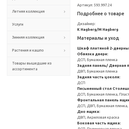
Артикул: 593.997.24
Летняя коллекция
Подробнее о товаре
Дизайнер:
Услуги
K Hagberg/M Hagberg
Зимняя коллекция
Материалы и уход
Шкаф платяной 2-дверны
Растения и кашпо
Обвязка двери:
ДСП, Бумажная пленка
Товары вышедшие из
Задняя панель/ Дверная п
ассортимента
ДВП, Бумажная пленка
Задняя часть цоколя:
ДСП
Письменный стол
Столешн
ДСП, Бумажная пленка, Плас
Фронтальная панель ящик
ДСП, ДВП, Бумажная пленка,
Дно ящика:
ДВП, Акриловая краска
Боковая часть ящика:
ДСП, Полимерная пленка