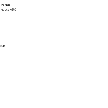
Рама:
тмасса АБС
вке