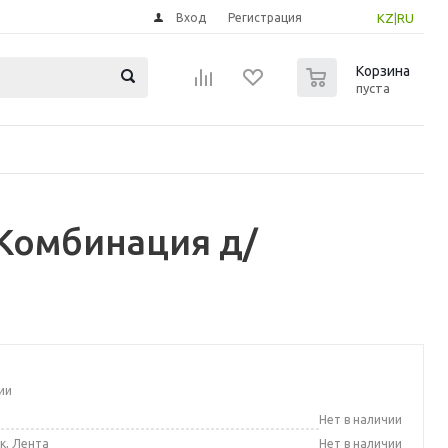
Вход
Регистрация
KZ
|
RU
0
Корзина
пуста
Комбинация д/
ии
а
Нет в наличии
к, Лента
Нет в наличии