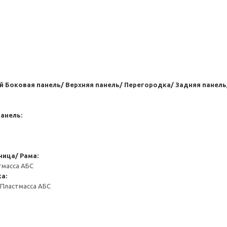
й
Боковая панель/ Верхняя панель/ Перегородка/ Задняя панель
анель:
ица/ Рама:
тмасса АБС
а:
 Пластмасса АБС