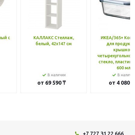
лый с
КАЛЛАКС Стеллаж,
ИКЕА/365+ Конт
белый, 42x147 см
для продукто
крышкой,
четырехугольной
стекло, пластик 
600 мл
В наличии
В наличи
от
69 590 ₸
от
4 080 ₸
+7 727 31 22 666