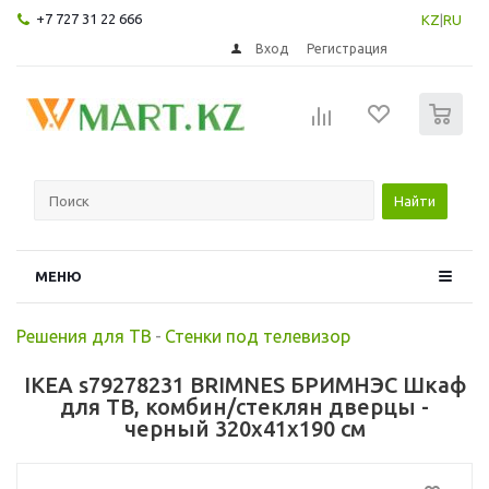
+7 727 31 22 666
KZ
|
RU
Вход
Регистрация
0
Найти
МЕНЮ
Решения для ТВ
-
Стенки под телевизор
IKEA s79278231 BRIMNES БРИМНЭС Шкаф
для ТВ, комбин/стеклян дверцы -
черный 320x41x190 см