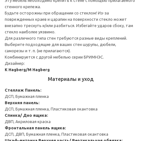
Эту мебель необходимо крепить к стене с помощью прилагаемого
стенного крепежа.
Будьте осторожны при обращении со стеклом! Из-за
поврежденных краев и царапин на поверхности стекло может
внезапно треснуть и/или разбиться. Избегайте ударов сбоку, там
стекло наиболее уязвимо.
Для различного типа стен требуются разные виды креплений.
Выберите подходящие для ваших стен шурупы, дюбели,
саморезы и т. п. (не прилагаются).
Комбинируется с другой мебелью серии БРИМНЭС.
Дизайнер:
K Hagberg/M Hagberg
Материалы и уход
Стеллаж
Панель:
ДСП, Бумажная пленка
Верхняя панель:
ДСП, Бумажная пленка, Пластиковая окантовка
Спинка/ Дно ящика:
ДВП, Акриловая краска
Фронтальная панель ящика:
ДСП, ДВП, Бумажная пленка, Пластиковая окантовка
Шкаф-витрина
Верхняя часть/ Вертикальная обвязка: