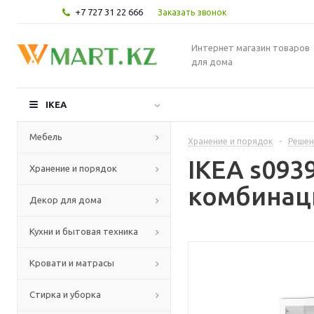
+7 727 31 22 666
Заказать звонок
Интернет магазин товаров
для дома
IKEA
Мебель
Хранение и порядок
-
Решен
IKEA s09
Хранение и порядок
комбинаци
Декор для дома
Кухни и бытовая техника
Кровати и матрасы
Стирка и уборка