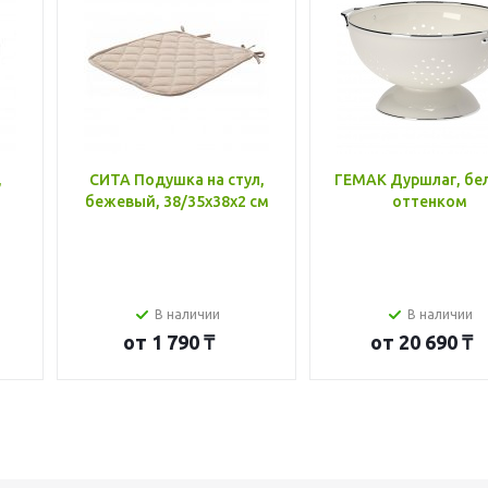
,
СИТА Подушка на стул,
ГЕМАК Дуршлаг, бе
бежевый, 38/35x38x2 см
оттенком
В наличии
В наличии
от
1 790 ₸
от
20 690 ₸