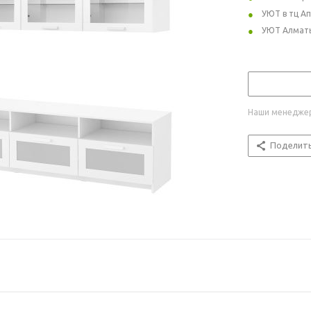
УЮТ в тц А
УЮТ Алмат
Наши менеджер
Поделит