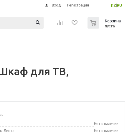
Вход
Регистрация
KZ
|
RU
0
Корзина
пуста
Шкаф для ТВ,
ии
а
Нет в наличии
к, Лента
Нет в наличии