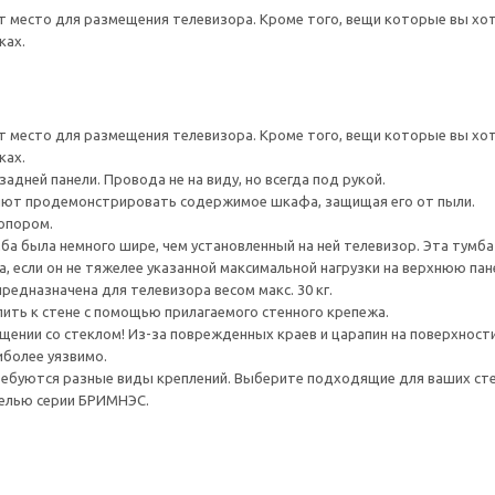
т место для размещения телевизора. Кроме того, вещи которые вы х
ках.
т место для размещения телевизора. Кроме того, вещи которые вы х
ках.
адней панели. Провода не на виду, но всегда под рукой.
ют продемонстрировать содержимое шкафа, защищая его от пыли.
опором.
а была немного шире, чем установленный на ней телевизор. Эта тумб
, если он не тяжелее указанной максимальной нагрузки на верхнюю пан
редназначена для телевизора весом макс. 30 кг.
ить к стене с помощью прилагаемого стенного крепежа.
ении со стеклом! Из-за поврежденных краев и царапин на поверхности
иболее уязвимо.
ребуются разные виды креплений. Выберите подходящие для ваших стен 
белью серии БРИМНЭС.