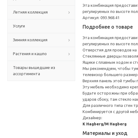
Эта комбинация предостави
регулируемых по высоте пол
Летняя коллекция
Артикул: 093.968.41
Услуги
Подробнее о товаре
Эта комбинация предостави
Зимняя коллекция
регулируемых по высоте пол
Отверстия для проводов на з
Растения и кашпо
Стеклянные дверцы позволя
Ящики с плавным ходом и ст
Товары вышедшие из
Мы рекомендуем, чтобы тумб
ассортимента
телевизор большего размера
Верхняя панель этой тумбы п
Эту мебель необходимо креп
Будьте осторожны при обращ
ударов сбоку, там стекло на
Для различного типа стен т
Комбинируется с другой ме
Дизайнер:
K Hagberg/M Hagberg
Материалы и уход