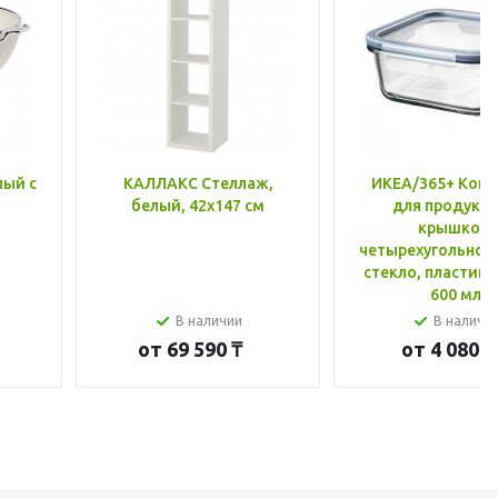
лый с
КАЛЛАКС Стеллаж,
ИКЕА/365+ Конт
белый, 42x147 см
для продукто
крышкой,
четырехугольной
стекло, пластик 
600 мл
В наличии
В наличи
от
69 590 ₸
от
4 080 ₸