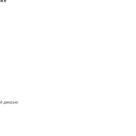
вке
ой дверью