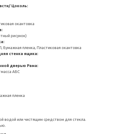
асти/ Цоколь:
тиковая окантовка
а:
атный рисунок)
а:
П, Бумажная пленка, Пластиковая окантовка
няя стенка ящика:
янной дверью
Рама:
тмасса АБС
мажная пленка
й водой или чистящим средством для стекла.
ью.