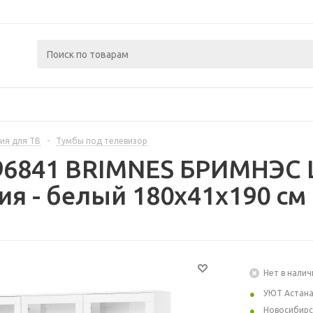
ия для ТВ
-
Тумбы под телевизор
396841 BRIMNES БРИМНЭС 
я - белый 180x41x190 см
Нет в налич
УЮТ Астан
Новосибирс