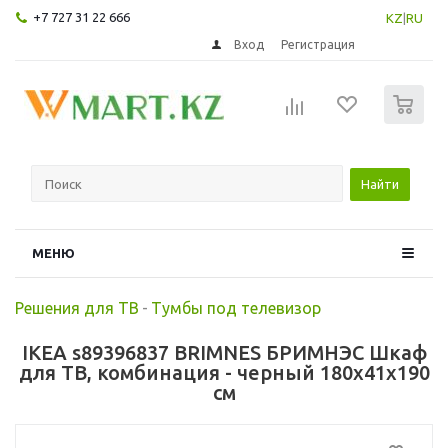
+7 727 31 22 666
KZ
|
RU
Вход
Регистрация
0
Найти
МЕНЮ
Решения для ТВ
-
Тумбы под телевизор
IKEA s89396837 BRIMNES БРИМНЭС Шкаф
для ТВ, комбинация - черный 180x41x190
см