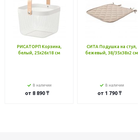
РИСАТОРП Корзина,
СИТА Подушка на стул,
белый, 25x26x18 см
бежевый, 38/35x38x2 см
В наличии
В наличии
от
8 890 ₸
от
1 790 ₸