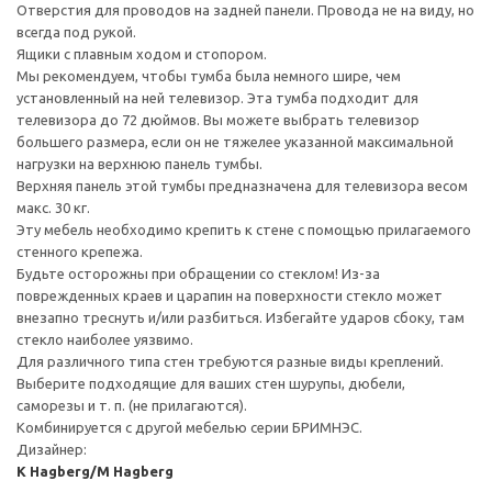
Отверстия для проводов на задней панели. Провода не на виду, но
всегда под рукой.
Ящики с плавным ходом и стопором.
Мы рекомендуем, чтобы тумба была немного шире, чем
установленный на ней телевизор. Эта тумба подходит для
телевизора до 72 дюймов. Вы можете выбрать телевизор
большего размера, если он не тяжелее указанной максимальной
нагрузки на верхнюю панель тумбы.
Верхняя панель этой тумбы предназначена для телевизора весом
макс. 30 кг.
Эту мебель необходимо крепить к стене с помощью прилагаемого
стенного крепежа.
Будьте осторожны при обращении со стеклом! Из-за
поврежденных краев и царапин на поверхности стекло может
внезапно треснуть и/или разбиться. Избегайте ударов сбоку, там
стекло наиболее уязвимо.
Для различного типа стен требуются разные виды креплений.
Выберите подходящие для ваших стен шурупы, дюбели,
саморезы и т. п. (не прилагаются).
Комбинируется с другой мебелью серии БРИМНЭС.
Дизайнер:
K Hagberg/M Hagberg