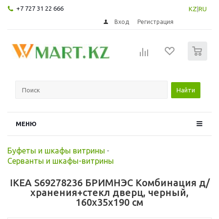
+7 727 31 22 666
KZ
|
RU
Вход
Регистрация
0
Найти
МЕНЮ
Буфеты и шкафы витрины
-
Серванты и шкафы-витрины
IKEA S69278236 БРИМНЭС Комбинация д/
хранения+стекл дверц, черный,
160x35x190 см