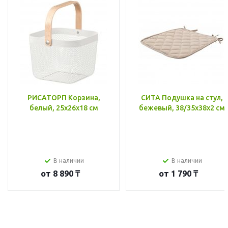
РИСАТОРП Корзина,
СИТА Подушка на стул,
белый, 25x26x18 см
бежевый, 38/35x38x2 см
В наличии
В наличии
от
8 890 ₸
от
1 790 ₸