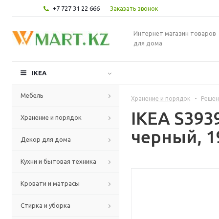
+7 727 31 22 666
Заказать звонок
Интернет магазин товаров
для дома
IKEA
Мебель
Хранение и порядок
-
Решен
IKEA S393
Хранение и порядок
черный, 1
Декор для дома
Кухни и бытовая техника
Кровати и матрасы
Стирка и уборка