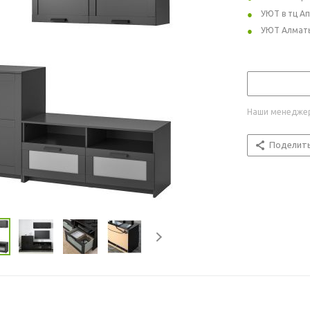
УЮТ в тц А
УЮТ Алмат
Наши менеджер
Поделит