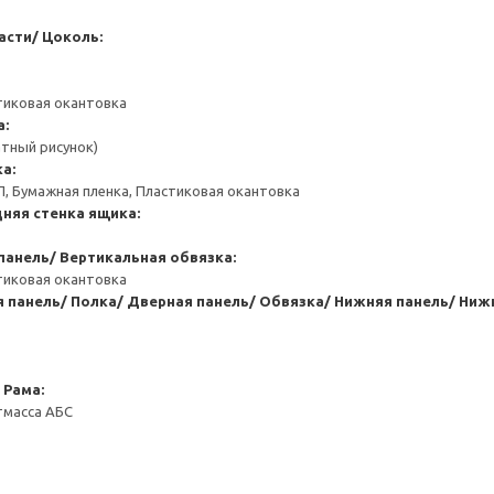
асти/ Цоколь:
тиковая окантовка
а:
атный рисунок)
а:
П, Бумажная пленка, Пластиковая окантовка
няя стенка ящика:
панель/ Вертикальная обвязка:
тиковая окантовка
 панель/ Полка/ Дверная панель/ Обвязка/ Нижняя панель/ Ниж
Рама:
тмасса АБС