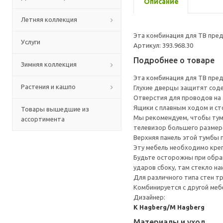
Описание
Летняя коллекция
Эта комбинация для ТВ пред
Услуги
Артикул: 393.968.30
Подробнее о товаре
Зимняя коллекция
Эта комбинация для ТВ пред
Растения и кашпо
Глухие дверцы защитят сод
Отверстия для проводов на з
Ящики с плавным ходом и ст
Товары вышедшие из
Мы рекомендуем, чтобы тумб
ассортимента
телевизор большего размера
Верхняя панель этой тумбы п
Эту мебель необходимо креп
Будьте осторожны при обращ
ударов сбоку, там стекло на
Для различного типа стен т
Комбинируется с другой ме
Дизайнер:
K Hagberg/M Hagberg
Материалы и уход