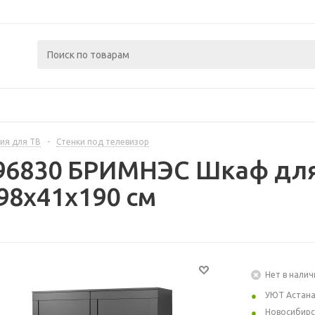
ия для ТВ
-
Стенки под телевизор
96830 БРИМНЭС Шкаф для
98x41x190 см
Нет в налич
УЮТ Астан
Новосибирс