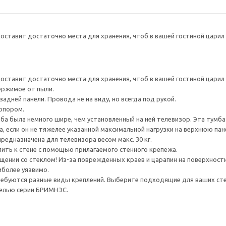
оставит достаточно места для хранения, чтоб в вашей гостиной царил
оставит достаточно места для хранения, чтоб в вашей гостиной царил
ержимое от пыли.
адней панели. Провода не на виду, но всегда под рукой.
опором.
а была немного шире, чем установленный на ней телевизор. Эта тумб
, если он не тяжелее указанной максимальной нагрузки на верхнюю пан
редназначена для телевизора весом макс. 30 кг.
ить к стене с помощью прилагаемого стенного крепежа.
ении со стеклом! Из-за поврежденных краев и царапин на поверхности
иболее уязвимо.
ребуются разные виды креплений. Выберите подходящие для ваших стен 
белью серии БРИМНЭС.