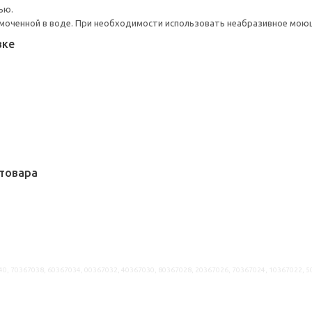
ью.
моченной в воде. При необходимости использовать неабразивное мою
вке
товара
40, 70367038, 60367034, 00367032, 40367030, 80367028, 20367026, 70367024, 10367022, 