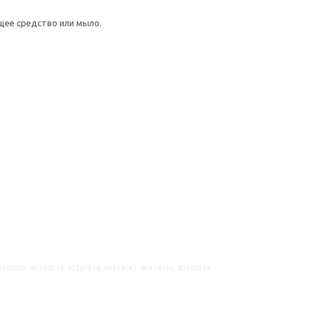
щее средство или мыло.
50367020, 90367018, 30367016, 40418647, 80418645, 80367014