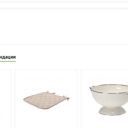
ндации