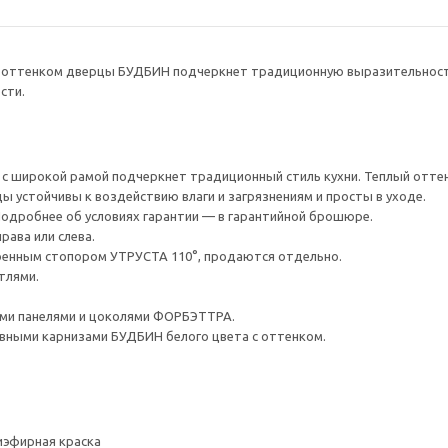
 с оттенком дверцы БУДБИН подчеркнет традиционную выразительност
сти.
с широкой рамой подчеркнет традиционный стиль кухни. Теплый отте
ы устойчивы к воздействию влаги и загрязнениям и просты в уходе.
 Подробнее об условиях гарантии — в гарантийной брошюре.
рава или слева.
оенным стопором УТРУСТА 110°, продаются отдельно.
тлями.
ми панелями и цоколями ФОРБЭТТРА.
ными карнизами БУДБИН белого цвета с оттенком.
иэфирная краска