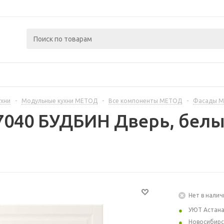
ухни
-
Модульные кухни МЕТОД
-
Все компоненты МЕТОД
-
Фасады 
7040 БУДБИН Дверь, белы
Нет в налич
УЮТ Астан
Новосибирс