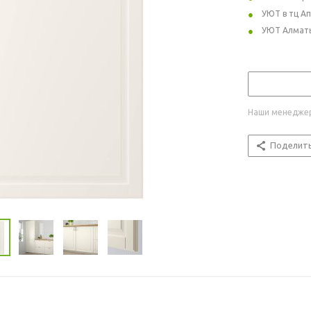
УЮТ в тц А
УЮТ Алмат
Наши менеджер
Поделит