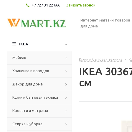
+7 727 31 22 666
Заказать звонок
Интернет магазин товаров
для дома
IKEA
Мебель
Кухни и бытовая техника
-
К
IKEA 3036
Хранение и порядок
см
Декор для дома
Кухни и бытовая техника
Кровати и матрасы
Стирка и уборка