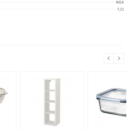
IKEA
7,22