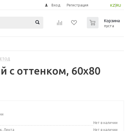
Вход
Регистрация
KZ
|
RU
0
Корзина
пуста
МЕТОД
й с оттенком, 60x80
ии
а
Нет в наличии
к, Лента
Нет в наличии