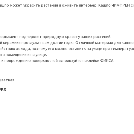
кашпо может украсить растения и оживить интерьер. Кашпо ЧИАФРЁН 
орнамент подчеркнет природную красоту ваших растений.
й керамики прослужат вам долгие годы. Отличный материал для кашпо 
ействию холода, поэтому его можно оставить на улице при температуре
 в помещении и на улице.
 к повреждению поверхностей используйте наклейки ФИКСА.
 цветная
вке