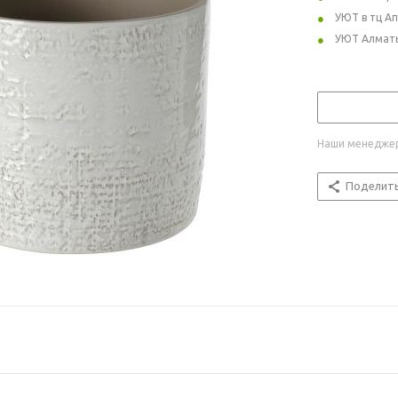
УЮТ в тц А
УЮТ Алмат
Наши менеджер
Поделит