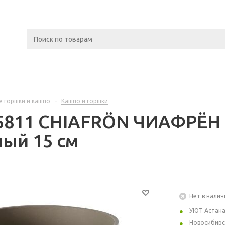
 горшки и кашпо
-
Кашпо и горшки
5811 CHIAFRÖN ЧИАФРЁН 
ый 15 см
Нет в налич
УЮТ Астан
Новосибирс