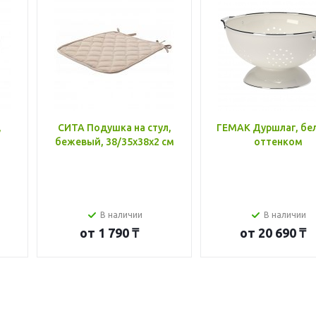
,
СИТА Подушка на стул,
ГЕМАК Дуршлаг, бе
бежевый, 38/35x38x2 см
оттенком
В наличии
В наличии
от
1 790 ₸
от
20 690 ₸