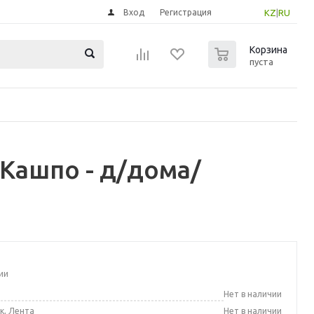
Вход
Регистрация
KZ
|
RU
0
Корзина
пуста
Кашпо - д/дома/
ии
а
Нет в наличии
к, Лента
Нет в наличии