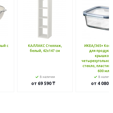
лый с
КАЛЛАКС Стеллаж,
ИКЕА/365+ Конт
белый, 42x147 см
для продукто
крышкой,
четырехугольной
стекло, пластик 
600 мл
В наличии
В наличи
от
69 590 ₸
от
4 080 ₸