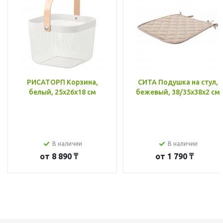
РИСАТОРП Корзина,
СИТА Подушка на стул,
белый, 25x26x18 см
бежевый, 38/35x38x2 см
В наличии
В наличии
от
8 890 ₸
от
1 790 ₸