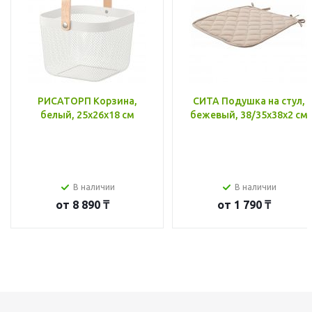
РИСАТОРП Корзина,
СИТА Подушка на стул,
белый, 25x26x18 см
бежевый, 38/35x38x2 см
В наличии
В наличии
от
8 890 ₸
от
1 790 ₸