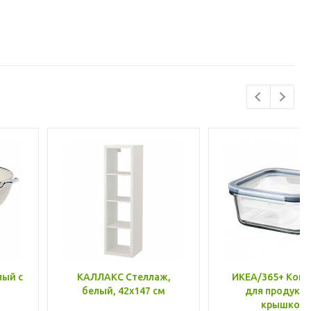
лый с
КАЛЛАКС Стеллаж,
ИКЕА/365+ Конт
белый, 42x147 см
для продукто
крышкой,