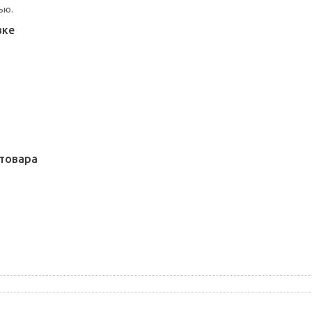
ью.
вке
товара