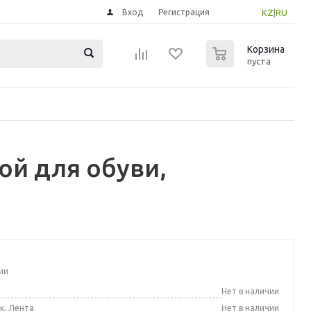
Вход
Регистрация
KZ
|
RU
0
Корзина
пуста
ой для обуви,
ии
а
Нет в наличии
к, Лента
Нет в наличии