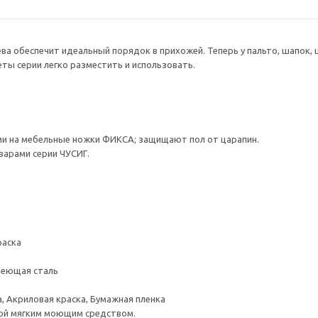
ва обеспечит идеальный порядок в прихожей. Теперь у пальто, шапок, 
ты серии легко разместить и использовать.
и на мебельные ножки ФИКСА; защищают пол от царапин.
варами серии ЧУСИГ.
раска
веющая сталь
, Акриловая краска, Бумажная пленка
ой мягким моющим средством.