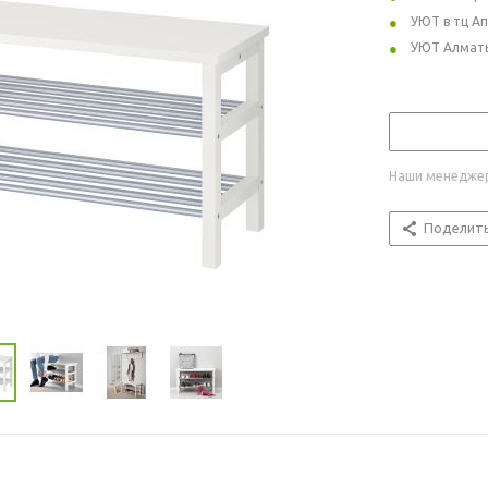
УЮТ в тц А
УЮТ Алмат
Наши менеджер
Поделит