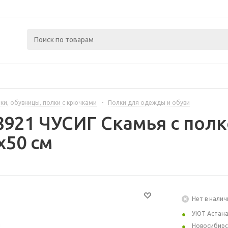
ки, обувницы, полки с крючками
-
Полки для одежды и обуви
8921 ЧУСИГ Скамья с полк
x50 см
Нет в налич
УЮТ Астан
Новосибирс