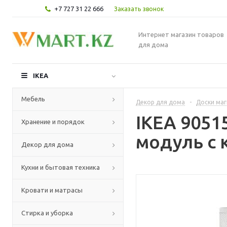
+7 727 31 22 666
Заказать звонок
Интернет магазин товаров
для дома
IKEA
Мебель
Декор для дома
-
Доски маг
IKEA 905
Хранение и порядок
модуль с 
Декор для дома
Кухни и бытовая техника
Кровати и матрасы
Стирка и уборка