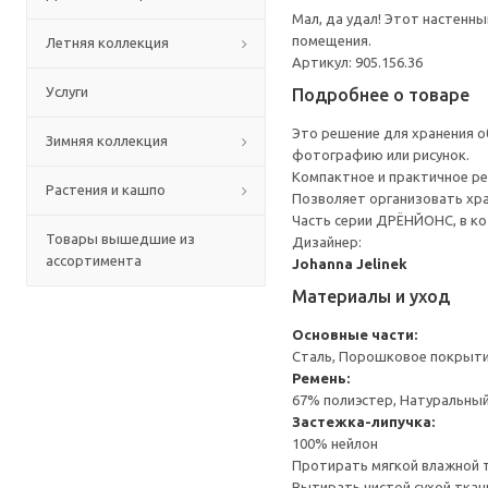
Мал, да удал! Этот настенн
помещения.
Летняя коллекция
Артикул: 905.156.36
Услуги
Подробнее о товаре
Это решение для хранения о
Зимняя коллекция
фотографию или рисунок.
Компактное и практичное ре
Растения и кашпо
Позволяет организовать хра
Часть серии ДРЁНЙОНС, в ко
Товары вышедшие из
Дизайнер:
ассортимента
Johanna Jelinek
Материалы и уход
Основные части:
Сталь, Порошковое покрыт
Ремень:
67% полиэстер, Натуральный
Застежка-липучка:
100% нейлон
Протирать мягкой влажной 
Вытирать чистой сухой ткан