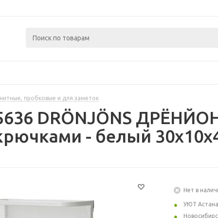
нитные, пробковые и для заметок
15636 DRÖNJÖNS ДРЁНЙО
крючками - белый 30x10x
Нет в налич
УЮТ Астан
Новосибирс